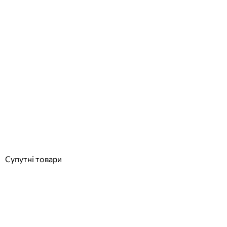
Aquajoy Fiji шезлонг коричневий
Відгуки (0)
7 912
грн
Купити
Супутні товари