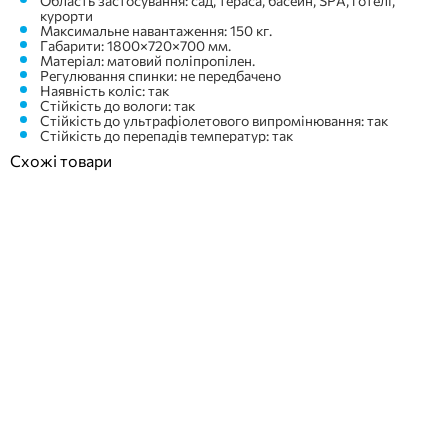
Область застосування: сад, тераса, басейн, SPA, готелі,
курорти
Максимальне навантаження: 150 кг.
Габарити: 1800×720×700 мм.
Матеріал: матовий поліпропілен.
Регулювання спинки: не передбачено
Наявність коліс: так
Стійкість до вологи: так
Стійкість до ультрафіолетового випромінювання: так
Стійкість до перепадів температур: так
Схожі товари