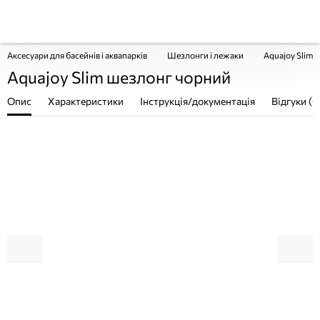
Аксесуари для басейнів і аквапарків
Шезлонги і лежаки
Aquajoy Slim 
Aquajoy Slim шезлонг чорний
Опис
Характеристики
Інструкція/документація
Відгуки (0