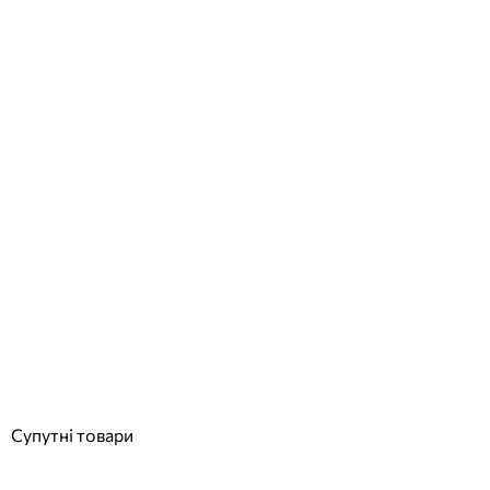
Serapool 24,5* 12,5 см керамічний маркер глибини у спортивних
басейнах, 0,8 м
Відгуки (0)
16 960
грн
Купити
Супутні товари