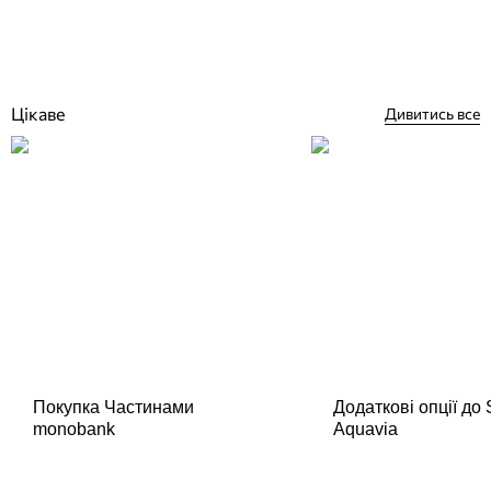
Відгуки (0)
687 357
грн
Купити
Цікаве
Дивитись все
Покупка Частинами
Додаткові опції до
monobank
Aquavia