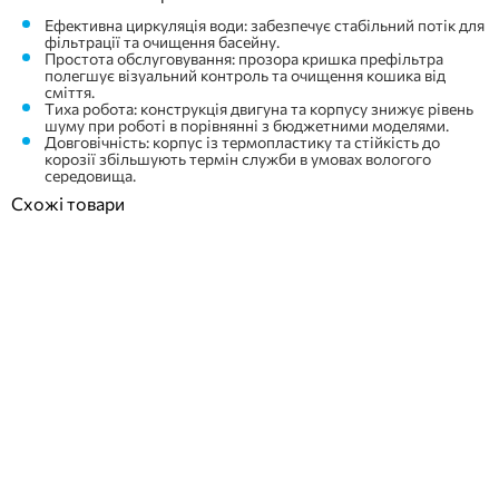
Ефективна циркуляція води: забезпечує стабільний потік для
фільтрації та очищення басейну.
Простота обслуговування: прозора кришка префільтра
полегшує візуальний контроль та очищення кошика від
сміття.
Тиха робота: конструкція двигуна та корпусу знижує рівень
шуму при роботі в порівнянні з бюджетними моделями.
Довговічність: корпус із термопластику та стійкість до
корозії збільшують термін служби в умовах вологого
середовища.
Схожі товари