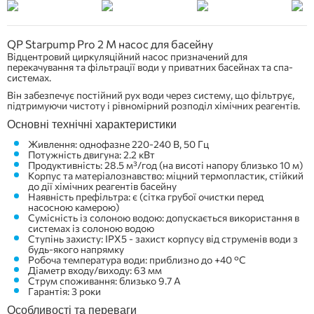
QP Starpump Pro 2 M насос для басейну
Відцентровий циркуляційний насос призначений для
перекачування та фільтрації води у приватних басейнах та спа-
системах.
Він забезпечує постійний рух води через систему, що фільтрує,
підтримуючи чистоту і рівномірний розподіл хімічних реагентів.
Основні технічні характеристики
Живлення: однофазне 220-240 В, 50 Гц
Потужність двигуна: 2.2 кВт
Продуктивність: 28.5 м³/год (на висоті напору близько 10 м)
Корпус та матеріалознавство: міцний термопластик, стійкий
до дії хімічних реагентів басейну
Наявність префільтра: є (сітка грубої очистки перед
насосною камерою)
Сумісність із солоною водою: допускається використання в
системах із солоною водою
Ступінь захисту: IPX5 - захист корпусу від струменів води з
будь-якого напрямку
Робоча температура води: приблизно до +40 °C
Діаметр входу/виходу: 63 мм
Струм споживання: близько 9.7 А
Гарантія: 3 роки
Особливості та переваги