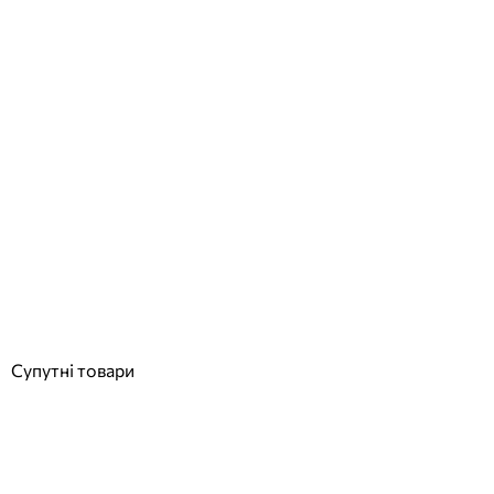
Hayward HCP38553E24 KAP550 IE3 (380 В, 76 м3/год, 5.5 HP)
насос для басейну
Відгуки (0)
98 103
грн
Купити
Супутні товари