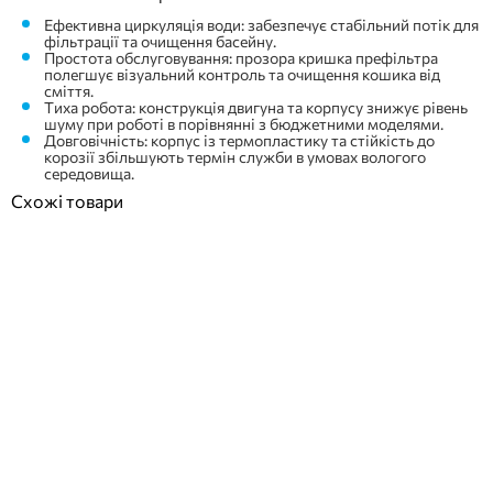
Ефективна циркуляція води: забезпечує стабільний потік для
фільтрації та очищення басейну.
Простота обслуговування: прозора кришка префільтра
полегшує візуальний контроль та очищення кошика від
сміття.
Тиха робота: конструкція двигуна та корпусу знижує рівень
шуму при роботі в порівнянні з бюджетними моделями.
Довговічність: корпус із термопластику та стійкість до
корозії збільшують термін служби в умовах вологого
середовища.
Схожі товари