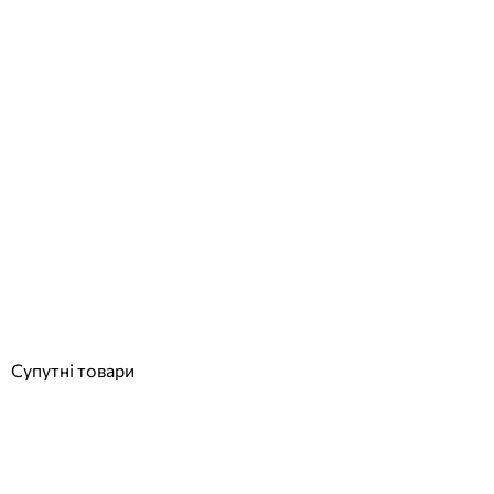
Hayward HCP38553E24 KAP550 IE3 (380 В, 76 м3/год, 5.5 HP)
насос для басейну
Відгуки (0)
98 103
грн
Купити
Супутні товари