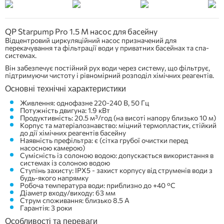
QP Starpump Pro 1.5 M насос для басейну
Відцентровий циркуляційний насос призначений для
перекачування та фільтрації води у приватних басейнах та спа-
системах.
Він забезпечує постійний рух води через систему, що фільтрує,
підтримуючи чистоту і рівномірний розподіл хімічних реагентів.
Основні технічні характеристики
Живлення: однофазне 220-240 В, 50 Гц
Потужність двигуна: 1.9 кВт
Продуктивність: 20.5 м³/год (на висоті напору близько 10 м)
Корпус та матеріалознавство: міцний термопластик, стійкий
до дії хімічних реагентів басейну
Наявність префільтра: є (сітка грубої очистки перед
насосною камерою)
Сумісність із солоною водою: допускається використання в
системах із солоною водою
Ступінь захисту: IPX5 - захист корпусу від струменів води з
будь-якого напрямку
Робоча температура води: приблизно до +40 °C
Діаметр входу/виходу: 63 мм
Струм споживання: близько 8.5 А
Гарантія: 3 роки
Особливості та переваги