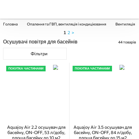
Головна
Опалення та ГВП, вентиляція і кондиціювання
Вентиляція і
2
>
1
Осушувачі повітря для басейнів
44
товарів
Фільтри
ПОКУПКА ЧАСТИНАМИ
ПОКУПКА ЧАСТИНАМИ
Aquajoy Air 2.2 осушувач для
Aquajoy Air 3.5 осушувач для
басейну, ON-OFF, 53 л/добу,
басейну, ON-OFF, 84 л/добу,
площа басейну до 10 м2
площа басейну до 15 м2