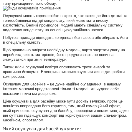
типу приміщення, його об'єму.
Осушувачі мають корозієстійке покриття, яке захищає його деталі та
теплообмінники від дії конденсату, який може мати високу
кислотність. Великі промислові моделі мають спеціальну систему
видалення конденсату на основі циркуляційного насоса.
Побутові прилади відводять конденсат без насоса або збирають його
в спеціальну ємність.
Щоб правильно вибрати необхідну модель, варто звертати увагу на
виробника, якість матеріалів, його продуктивність не повинна
знижуватися при зміні температури.
Також якісні осушувачі повітря споживають трохи енергії та
практично безшумні. Електрика використовується лише для роботи
компресора.
Осушувач для басейнів – це дуже надійне обладнання, в нашому
інтернет-магазині представлені тільки ті моделі, які чудово себе
показали і яким ми довіряємо.
Ціна осушувача для басейну може бути досить великою, проте це
повністю виправдано його користю, тим, який комерційний ефект,
який приносить осушувач для басейну, переоцінити неможливо, адже
він суттєво підвищує комфорт від користування вашим спа-центром,
басейном, спортзалом.
Який осушувач для басейну купити?