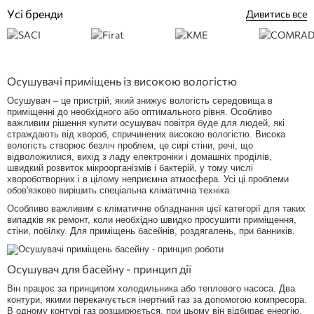
Усі бренди
Дивитись все
Осушувачі приміщень із високою вологістю
Осушувач – це пристрій, який знижує вологість середовища в
приміщенні до необхідного або оптимального рівня. Особливо
важливим рішення купити осушувач повітря буде для людей, які
страждають від хвороб, спричинених високою вологістю. Висока
вологість створює безліч проблем, це сирі стіни, речі, що
відволожилися, вихід з ладу електроніки і домашніх проділів,
швидкий розвиток мікроорганізмів і бактерій, у тому числі
хвороботворних і в цілому неприємна атмосфера. Усі ці проблеми
обов'язково вирішить спеціальна кліматична техніка.
Особливо важливим є кліматичне обладнання цієї категорії для таких
випадків як ремонт, коли необхідно швидко просушити приміщення,
стіни, побілку. Для приміщень басейнів, роздягалень, при банників.
Осушувач для басейну - принцип дії
Він працює за принципом холодильника або теплового насоса. Два
контури, якими перекачується інертний газ за допомогою компресора.
В одному контурі газ розширюється, при цьому він відбирає енергію,