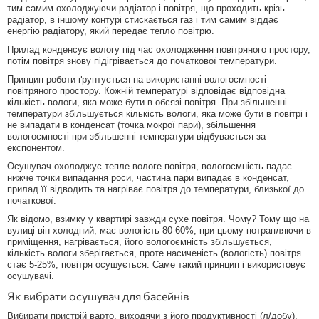
тим самим охолоджуючи радіатор і повітря, що проходить крізь
радіатор, в іншому контурі стискається газ і тим самим віддає
енергію радіатору, який передає тепло повітрю.
Прилад конденсує вологу під час охолодження повітряного простору,
потім повітря знову підігрівається до початкової температури.
Принцип роботи ґрунтується на використанні вологоємності
повітряного простору. Кожній температурі відповідає відповідна
кількість вологи, яка може бути в обсязі повітря. При збільшенні
температури збільшується кількість вологи, яка може бути в повітрі і
не випадати в конденсат (точка мокрої пари), збільшення
вологоємності при збільшенні температури відбувається за
експонентом.
Осушувач охолоджує тепле вологе повітря, вологоємність падає
нижче точки випадання роси, частина пари випадає в конденсат,
прилад її відводить та нагріває повітря до температури, близької до
початкової.
Як відомо, взимку у квартирі завжди сухе повітря. Чому? Тому що на
вулиці він холодний, має вологість 80-60%, при цьому потрапляючи в
приміщення, нагрівається, його вологоємність збільшується,
кількість вологи зберігається, проте насиченість (вологість) повітря
стає 5-25%, повітря осушується. Саме такий принцип і використовує
осушувачі.
Як вибрати осушувач для басейнів
Вибирати пристрій варто, виходячи з його продуктивності (л/добу),