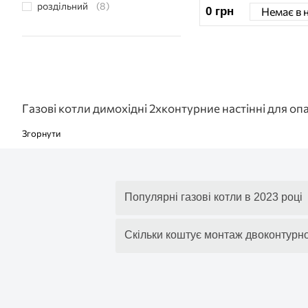
роздільний
(8)
0
грн
Немає в 
Газові котли димохідні 2хконтурние настінні для о
Популярні газові котли в 2023 році
Скільки коштує монтаж двоконтурно