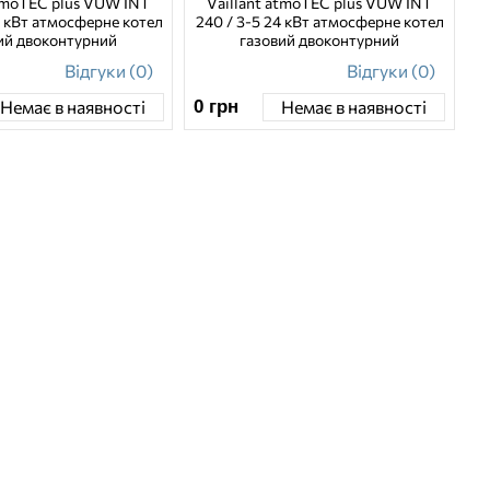
atmoTEC plus VUW INT
Vaillant atmoTEC plus VUW INT
0 кВт атмосферне котел
240 / 3-5 24 кВт атмосферне котел
ий двоконтурний
газовий двоконтурний
Відгуки (0)
Відгуки (0)
0
грн
Немає в наявності
Немає в наявності