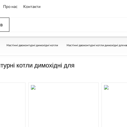
Про нас
Контакти
ів
ССЕЙНЫ
ОВАНИЕ
ОВ
Настінні двоконтурні димохідні котли
Настінні двоконтурні котли димохідні для к
нтурні котли димохідні для