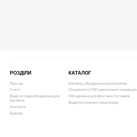
РОЗДІЛИ
КАТАЛОГ
Про нас
Басейни, обладнання для басейнів
Статті
Опалення та ГВП, вентиляція і кондиці
Відео огляди обладнання для
Обладнання для фонтанів та ставків
басейнів
Водопостачання і каналізація
Контакти
Бренди