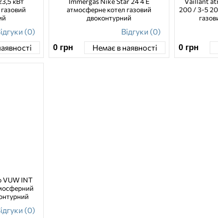
23,5 кВт
Immergas Nike Star 24 4 E
Vaillant 
 газовий
атмосферне котел газовий
200 / 3-5 2
ий
двоконтурний
газов
ідгуки (0)
Відгуки (0)
0
грн
0
грн
наявності
Немає в наявності
ro VUW INT
тмосферний
контурний
ідгуки (0)