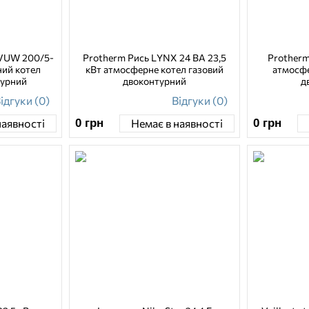
 VUW 200/5-
Protherm Рись LYNX 24 BA 23,5
Protherm
ний котел
кВт атмосферне котел газовий
атмосфе
турний
двоконтурний
д
ідгуки (0)
Відгуки (0)
0
грн
0
грн
наявності
Немає в наявності