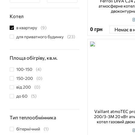
Ferroli DIVA C24 
атмосферне котел
двоконтурн
Котел
В
в квартиру
(9)
0
грн
Немає в 
для приватного будинку
(23)
Площа обігріву, кв.м.
100-150
(4)
150-200
(0)
від 200
(0)
до 60
(5)
Vaillant atmoTEC p
200/3-3M 20 кВт а
Тип теплообмінника
котел газовий дво
бітермічний
(1)
В