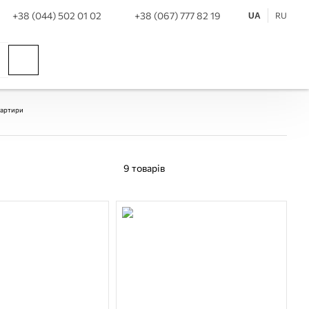
+38 (044) 502 01 02
+38 (067) 777 82 19
RU
UA
вартири
9
товарів