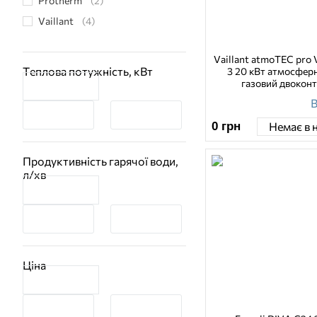
Protherm
(2)
Vaillant
(4)
Vaillant atmoTEC pro
Теплова потужність, кВт
3 20 кВт атмосфер
газовий двокон
В
0
грн
Немає в 
Продуктивність гарячої води,
л/хв
Ціна