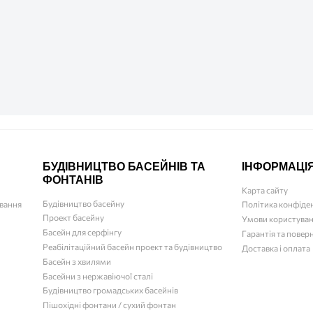
БУДІВНИЦТВО БАСЕЙНІВ ТА
ІНФОРМАЦІ
ФОНТАНІВ
Карта сайту
Будівництво басейну
ювання
Політика конфіде
Проект басейну
Умови користува
Басейн для серфінгу
Гарантія та повер
Реабілітаційний басейн проект та будівництво
Доставка і оплата
Басейн з хвилями
Басейни з нержавіючої сталі
Будівництво громадських басейнів
Пішохідні фонтани / сухий фонтан