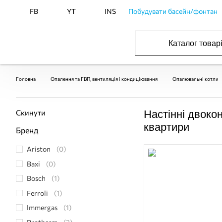
FB
YT
INS
Побудувати басейн/фонтан
Каталог товар
ОБОРУДОВАНИЕ ДЛЯ БАССЕЙНА И БА
ОТОПЛЕНИЕ И ГВС, ВЕНТИЛЯЦИЯ И КОНДИЦИОНИР
ОБОРУДОВАНИЯ ДЛЯ ФОНТАНОВ И ПРУД
ВОДОСНАБЖЕНИЕ И КАНАЛИЗАЦИЯ
Головна
Опалення та ГВП, вентиляція і кондиціювання
Опалювальні котли
Скинути
Настінні двоко
квартири
Бренд
Ariston
(0)
Baxi
(0)
Bosch
(1)
Ferroli
(1)
Immergas
(1)