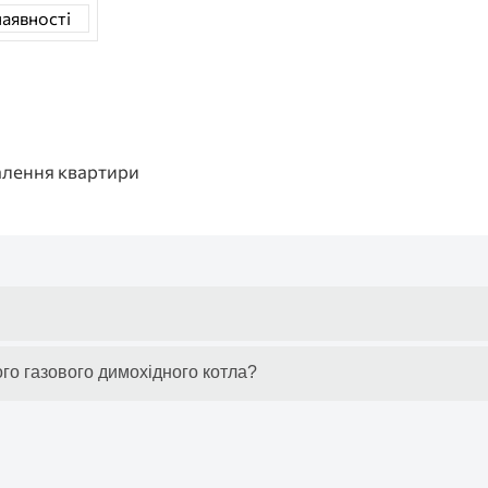
наявності
палення квартири
го газового димохідного котла?