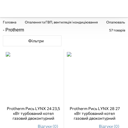
Головна
Опалення та ГВП, вентиляція і кондиціювання
Опалювальні
- Protherm
57
товарів
Фільтри
Protherm Рись LYNX 24 23,5
Protherm Рись LYNX 28 27
кВт турбований котел
кВт турбований котел
газовий двоконтурний
газовий двоконтурний
Відгуки (0)
Відгуки (0)