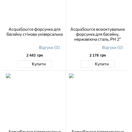
AcquaSource форсунка для
AcquaSource всмоктувальна
басейну стінова універсальна
форсунка для басейну,
нержавіюча сталь, РН 2"
Відгуки (0)
Відгуки (0)
2 443
грн
2 178
грн
Купити
Купити
AcquaSource гідромасажна
AcquaSource гідромасажна