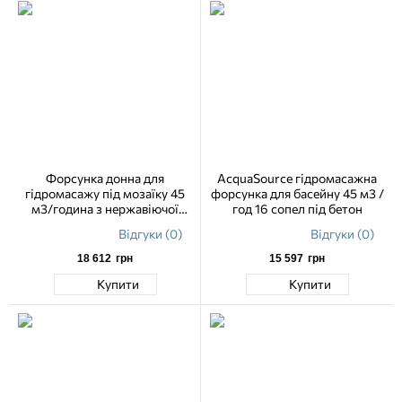
Форсунка донна для
AcquaSource гідромасажна
гідромасажу під мозаїку 45
форсунка для басейну 45 м3 /
м3/година з нержавіючої
год 16 сопел під бетон
сталі
Відгуки (0)
Відгуки (0)
18 612
грн
15 597
грн
Купити
Купити