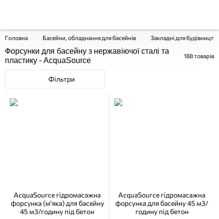
Головна
Басейни, обладнання для басейнів
Закладні для будівництв
Форсунки для басейну з нержавіючої сталі та
188
товарів
пластику - AcquaSource
Фільтри
AcquaSource гідромасажна
AcquaSource гідромасажна
форсунка (м'яка) для басейну
форсунка для басейну 45 м3/
45 м3/годину під бетон
годину під бетон