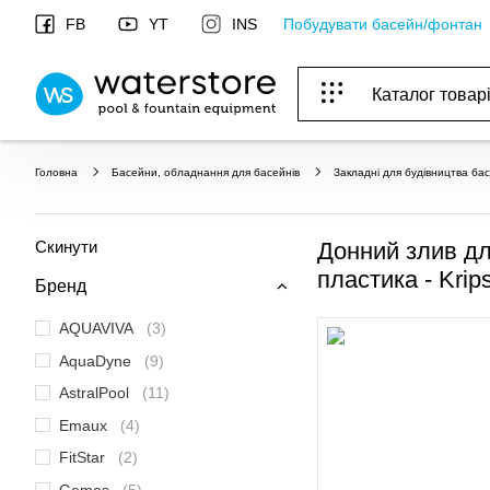
Побудувати басейн/фонтан
FB
YT
INS
Каталог товар
ОБОРУДОВАНИЕ ДЛЯ БАССЕЙНА И БА
ОТОПЛЕНИЕ И ГВС, ВЕНТИЛЯЦИЯ И КОНДИЦИОНИР
ОБОРУДОВАНИЯ ДЛЯ ФОНТАНОВ И ПРУД
ВОДОСНАБЖЕНИЕ И КАНАЛИЗАЦИЯ
Головна
Басейни, обладнання для басейнів
Закладні для будівництва ба
Скинути
Донний злив дл
пластика - Krip
Бренд
AQUAVIVA
(3)
AquaDyne
(9)
AstralPool
(11)
Emaux
(4)
FitStar
(2)
Gemaş
(5)