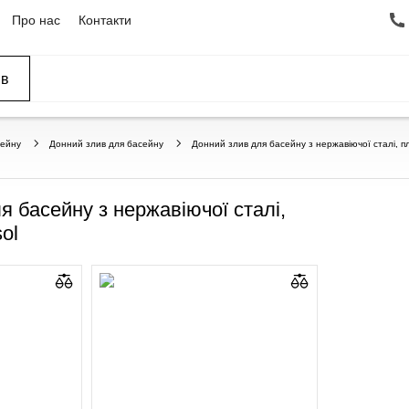
Про нас
Контакти
ів
ССЕЙНЫ
ОВАНИЕ
ОВ
сейну
Донний злив для басейну
Донний злив для басейну з нержавіючої сталі, пла
я басейну з нержавіючої сталі,
sol