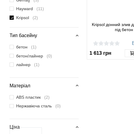
Hayward
(11)
Kripsol
(2)
Kripsol донний злив 
MTS Produkte
(2)
під бетон
Pahlen
(4)
Тип басейну
В
Vagner Pool
(1)
бетон
(1)
1 613
грн
бетон/лайнер
(0)
лайнер
(1)
Матеріал
ABS пластик
(2)
Нержавіюча сталь
(0)
Ціна