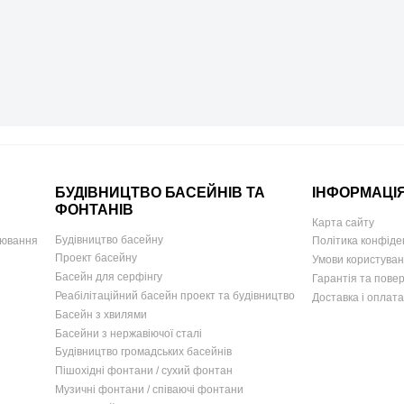
БУДІВНИЦТВО БАСЕЙНІВ ТА
ІНФОРМАЦІ
ФОНТАНІВ
Карта сайту
Будівництво басейну
іювання
Політика конфіде
Проект басейну
Умови користува
Басейн для серфінгу
Гарантія та пове
Реабілітаційний басейн проект та будівництво
Доставка і оплата
Басейн з хвилями
Басейни з нержавіючої сталі
Будівництво громадських басейнів
Пішохідні фонтани / сухий фонтан
Музичні фонтани / співаючі фонтани