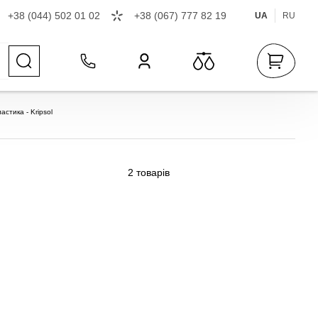
+38 (044) 502 01 02
+38 (067) 777 82 19
UA
RU
стика - Kripsol
2
товарів