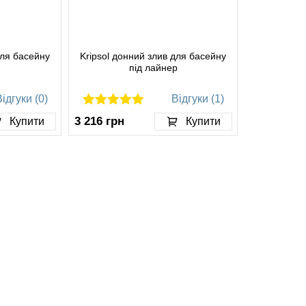
для басейну
Kripsol донний злив для басейну
під лайнер
ідгуки (0)
Відгуки (1)
3 216
грн
Купити
Купити