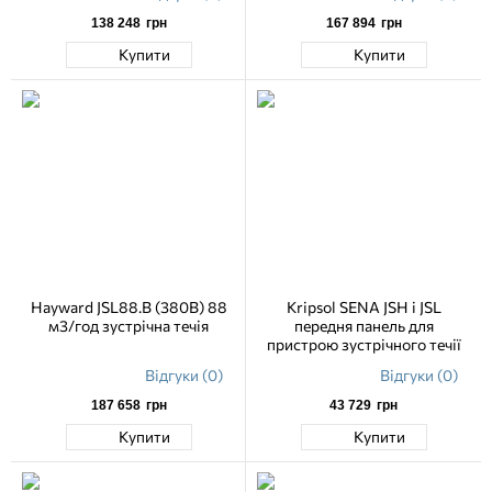
138 248
грн
167 894
грн
Купити
Купити
Hayward JSL88.B (380В) 88
Кripsol SENA JSH і JSL
м3/год зустрічна течія
передня панель для
пристрою зустрічного течії
Відгуки (0)
Відгуки (0)
187 658
грн
43 729
грн
Купити
Купити