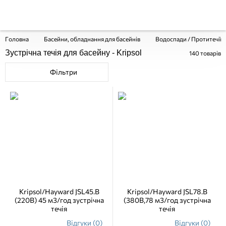
Головна
Басейни, обладнання для басейнів
Водоспади / Протитечії 
Зустрічна течія для басейну - Kripsol
140
товарів
Фільтри
Kripsol/Hayward JSL45.B
Kripsol/Hayward JSL78.B
(220В) 45 м3/год зустрічна
(380В,78 м3/год зустрічна
течія
течія
Відгуки (0)
Відгуки (0)