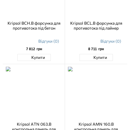
Kripsol BCH.B форсунка для
Kripsol BCL.B форсунка для
противотока під бетон
противотока під лайнер
Відгуки (0)
Відгуки (0)
7 812
грн
8 711
грн
Купити
Купити
Kripsol ATN 063.B
Kripsol AMN 160.B
контрольна панель для
контрольна панель для