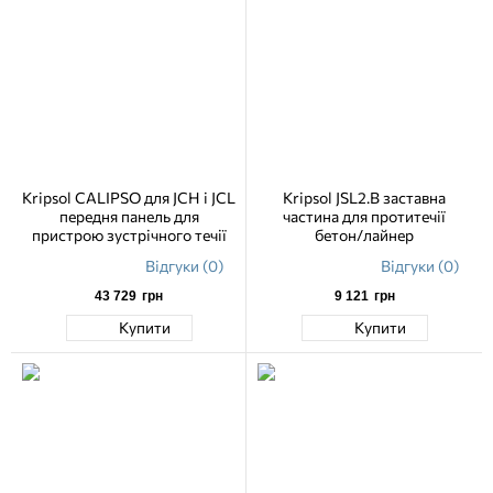
Kripsol CALIPSO для JCH і JCL
Kripsol JSL2.B заставна
передня панель для
частина для протитечії
пристрою зустрічного течії
бетон/лайнер
Відгуки (0)
Відгуки (0)
43 729
грн
9 121
грн
Купити
Купити