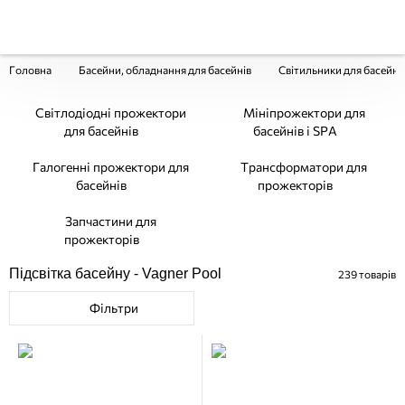
Головна
Басейни, обладнання для басейнів
Світильники для басейну
Світлодіодні прожектори
Мініпрожектори для
для басейнів
басейнів і SPA
Галогенні прожектори для
Трансформатори для
басейнів
прожекторів
Запчастини для
прожекторів
Підсвітка басейну - Vagner Pool
239
товарів
Фільтри