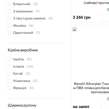
(лайнер) проти
Блакитний
(0)
В
З малюнком
(1)
3 244
грн
З текстурою каменю
(4)
Мозаїка
(4)
Однотонний
(1)
Країна виробник
Ізраїль
(0)
Іспанія
(10)
Китай
(0)
Німеччина
(0)
Renolit Alkorplan Touc
м ПВХ плівка для басе
Франція
(0)
протиковзк
В
Ширина рулону
на запит