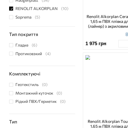
Haogenplast
(54)
RENOLIT ALKORPLAN
(10)
Renolit Alkorplan Cer
Soprema
(5)
1,65 м ПВХ плівка д
Vagner Pool
(4)
(лайнер) з акрилови
В
Тип покриття
1 975
грн
Гладке
(6)
Протиковзкий
(4)
Комплектуючі
Геотекстиль
(0)
Монтажний куточок
(0)
Рідкий ПВХ/Герметик
(0)
Renolit Alkorplan Tou
Тип
1,65 м ПВХ плівка д