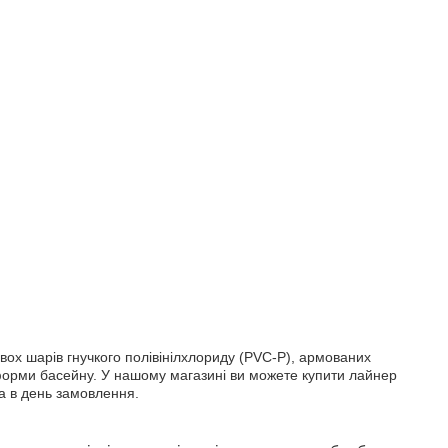
вох шарів гнучкого полівінілхлориду (PVC-P), армованих
ї форми басейну. У нашому магазині ви можете купити лайнер
та в день замовлення.