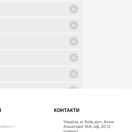
+
+
+
+
+
+
+
Я
КОНТАКТИ
Українa, м. Київ, вул., Анни
+
Ахматової 16А, оф. 20 (2
нційності
поверх)