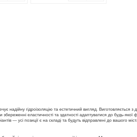
ує надійну гідроізоляцію та естетичний вигляд. Виготовляється з д
ри збереженні еластичності та здатності адаптуватися до будь-яко
антів — усі позиції є на складі та будуть відправлені до вашого міс