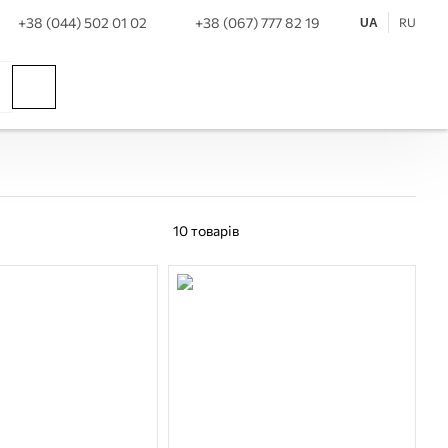
+38 (044) 502 01 02
+38 (067) 777 82 19
RU
UA
10
товарів