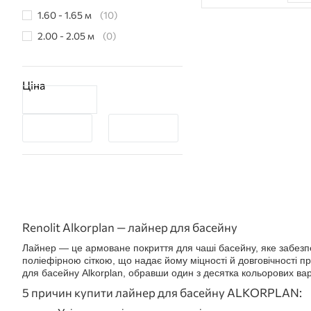
1.60 - 1.65 м
(10)
2.00 - 2.05 м
(0)
Ціна
Renolit Alkorplan — лайнер для басейну
Лайнер — це армоване покриття для чаші басейну, яке забезпеч
поліефірною сіткою, що надає йому міцності й довговічності п
для басейну Alkorplan, обравши один з десятка кольорових варі
5 причин купити лайнер для басейну ALKORPLAN: