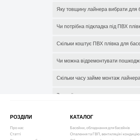
Яку товщину лайнера вибрати для 
Чи потрібна підкладка під ПВХ плів
Скільки коштує ПВХ плівка для бас
Чи можна відремонтувати пошкодж
Скільки часу займе монтаж лайнер
За якої температури можна укладат
Чим ПВХ плівка краща за плитку?
РОЗДІЛИ
КАТАЛОГ
Про нас
Басейни, обладнання для басейнів
Як доглядати за лайнером в басейн
Статті
Опалення та ГВП, вентиляція і кондиці