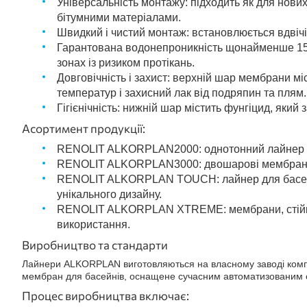
Універсальність монтажу: підходить як для нових
бітумними матеріалами.
Швидкий і чистий монтаж: встановлюється вдвіч
Гарантована водонепроникність щонайменше 15 р
зонах із ризиком протікань.
Довговічність і захист: верхній шар мембрани мі
температур і захисний лак від подряпин та плям.
Гігієнічність: нижній шар містить фунгіцид, який з
Асортимент продукції:
RENOLIT ALKORPLAN2000: однотонний лайнер для
RENOLIT ALKORPLAN3000: двошарові мембрани з
RENOLIT ALKORPLAN TOUCH: лайнер для басейну 
унікального дизайну.
RENOLIT ALKORPLAN XTREME: мембрани, стійкі д
використання.
Виробництво та стандарти
Лайнери ALKORPLAN виготовляються на власному заводі компан
мембран для басейнів, оснащене сучасним автоматизованим о
Процес виробництва включає: