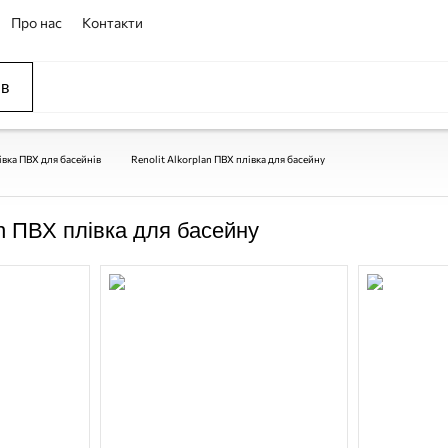
Про нас
Контакти
ів
ССЕЙНЫ
ОВАНИЕ
ОВ
івка ПВХ для басейнів
Renolit Alkorplan ПВХ плівка для басейну
an ПВХ плівка для басейну