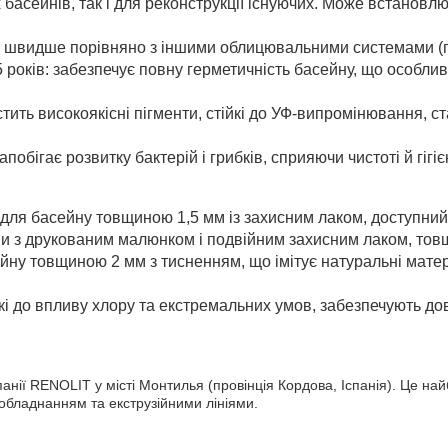
 басейнів, так і для реконструкції існуючих. Може встановл
і швидше порівняно з іншими облицювальними системами (пл
оків: забезпечує повну герметичність басейну, що особливо
стить високоякісні пігменти, стійкі до УФ-випромінювання, 
апобігає розвитку бактерій і грибків, сприяючи чистоті й гігіє
 басейну товщиною 1,5 мм із захисним лаком, доступний 
 друкованим малюнком і подвійним захисним лаком, товщи
товщиною 2 мм з тисненням, що імітує натуральні матеріа
о впливу хлору та екстремальних умов, забезпечують довг
ії RENOLIT у місті Монтилья (провінція Кордова, Іспанія). Це на
бладнанням та екструзійними лініями.