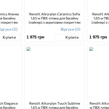
amics Atenea
Renolit Alkorplan Ceramics Sofia
Renolit Al
ля басейну
1,65 м ПВХ плівка для басейну
1,65 м ПВ
м покриттям
(лайнер) з акриловим покриттям
(лайнер) з
ідгуки (0)
Відгуки (0)
1 975
грн
1 975
грн
Купити
Купити
ch Elegance
Renolit Alkorplan Touch Sublime
Renolit Alko
ля басейну
1,65 м ПВХ плівка для басейну
м ПВХ плівк