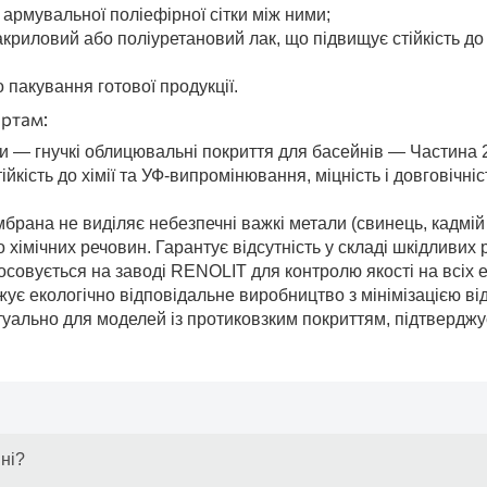
 армувальної поліефірної сітки між ними;
 акриловий або поліуретановий лак, що підвищує стійкість 
 пакування готової продукції.
артам:
 — гнучкі облицювальні покриття для басейнів — Частина 2
ійкість до хімії та УФ-випромінювання, міцність і довговіч
рана не виділяє небезпечні важкі метали (свинець, кадмій т
ічних речовин. Гарантує відсутність у складі шкідливих р
осовується на заводі RENOLIT для контролю якості на всіх 
ує екологічно відповідальне виробництво з мінімізацією ві
туально для моделей із протиковзким покриттям, підтверджу
ні?