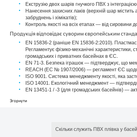
Екструзію двох шарів гнучкого ПВХ з інтеграцією
Нанесення захисних лаків (верхній шар містить
забруднень і хімікатів);
Контроль якості на всіх етапах — від сировини до
Продукція відповідає суворим європейським станд
EN 15836-2 (раніше EN 15836-2:2010). Пластмаси
Регламентує фізико-механічні характеристики, ст
громадських і приватних басейнах в ЄС.
EN 71-3. Безпека іграшок — підтверджує, що мемб
REACH (EC № 1907/2006) — регламент ЄС щодо хім
ISO 9001. Система менеджменту якості, яка заст
ISO 14001. Екологічний менеджмент — підтвердж
EN 13451-1 / -3 (для громадських басейнів) — ак
Скільки служить ПВХ плівка у басей