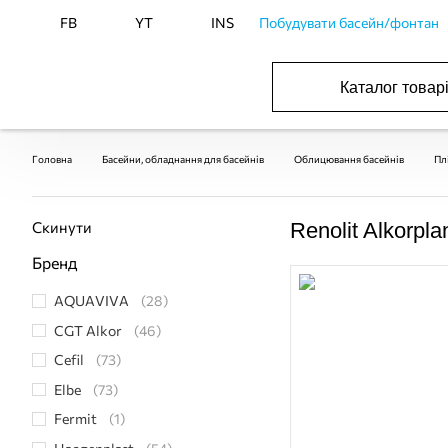
FB
YT
INS
Побудувати басейн/фонтан
Каталог товар
ОБОРУДОВАНИЕ ДЛЯ БАССЕЙНА И БА
ОТОПЛЕНИЕ И ГВС, ВЕНТИЛЯЦИЯ И КОНДИЦИОНИР
ОБОРУДОВАНИЯ ДЛЯ ФОНТАНОВ И ПРУД
ВОДОСНАБЖЕНИЕ И КАНАЛИЗАЦИЯ
Головна
Басейни, обладнання для басейнів
Облицювання басейнів
Пл
Скинути
Renolit Alkorpl
Бренд
AQUAVIVA
(28)
CGT Alkor
(46)
Cefil
(73)
Elbe
(73)
Fermit
(1)