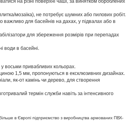
юватися на різні поверхні чаші, за винятком оброблених
итка/мозаїка), не потребує шумних або пилових робіт.
 важливо для басейнів на дахах, у підвалах або в
стабілізатори для збереження розмірів при перепадах
ні води в басейні.
у восьми привабливих кольорах.
ною 1,5 мм, пропонуються в ексклюзивних дизайнах.
ли, як-от камінь чи дерево, для створення
отривалий термін служби навіть за інтенсивного
йбільше в Європі підприємство з виробництва армованих ПВХ-