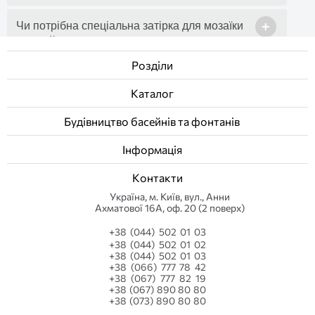
+
Чи потрібна спеціальна затірка для мозаїки
у басейні?
Розділи
+
Чи слизька мозаїка у вологому стані?
Каталог
+
Чи можна відремонтувати пошкоджену
Будівництво басейнів та фонтанів
мозаїку?
Інформація
+
Скільки часу займає укладання мозаїки у
Контакти
басейні?
Українa, м. Київ, вул., Анни
Ахматової 16А, оф. 20 (2 поверх)
+38 (044) 502 01 03
+38 (044) 502 01 02
+38 (044) 502 01 03
+38 (066) 777 78 42
+38 (067) 777 82 19
+38 (067) 890 80 80
+38 (073) 890 80 80