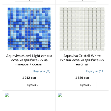
Aquaviva Miami Light скляна
Aquaviva Сristall White
мозаїка для басейну на
скляна мозаїка для басейну
паперовій основі
на сітці
Відгуки (0)
Відгуки (1)
1 012
грн
1 886
грн
Купити
Купити