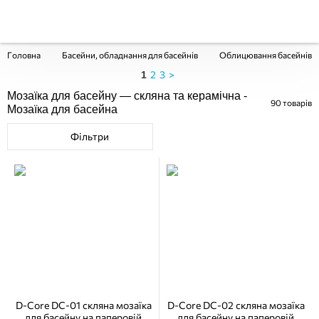
Головна
Басейни, обладнання для басейнів
Облицювання басейнів
2
3
>
1
Мозаїка для басейну — скляна та керамічна -
90
товарів
Мозаїка для басейна
Фільтри
D-Core DC-01 скляна мозаїка
D-Core DC-02 скляна мозаїка
для басейну на паперовій
для басейну на паперовій