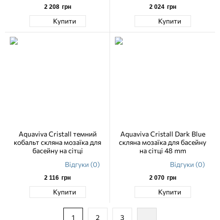
2 208
грн
2 024
грн
Купити
Купити
Aquaviva Сristall темний
Aquaviva Cristall Dark Blue
кобальт скляна мозаїка для
скляна мозаїка для басейну
басейну на сітці
на сітці 48 mm
Відгуки (0)
Відгуки (0)
2 116
грн
2 070
грн
Купити
Купити
1
2
3