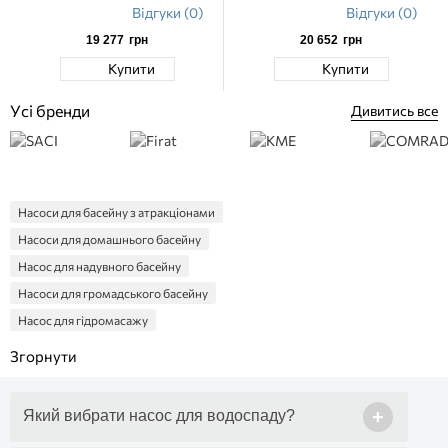
Відгуки (0)
Відгуки (0)
19 277
грн
20 652
грн
Купити
Купити
Усі бренди
Дивитись все
Насоси для басейну з атракціонами
Насоси для домашнього басейну
Насос для надувного басейну
Насоси для громадського басейну
Насос для гідромасажу
Насос протитечії
Фільтр насос
Насос із префільтром
+
Який вибрати насос для водоспаду?
Kripsol Насоси