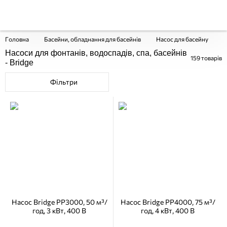
Головна
Басейни, обладнання для басейнів
Насос для басейну
Н
Насоси для фонтанів, водоспадів, спа, басейнів
159
товарів
- Bridge
Фільтри
Насос Bridge PP3000, 50 м³/
Насос Bridge PP4000, 75 м³/
год, 3 кВт, 400 В
год, 4 кВт, 400 В