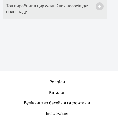
Hayward Насоси
+
Топ виробників циркуляційних насосів для
Emaux Насоси
водоспаду
Kripsol насосы
Розділи
Каталог
Будівництво басейнів та фонтанів
Інформація