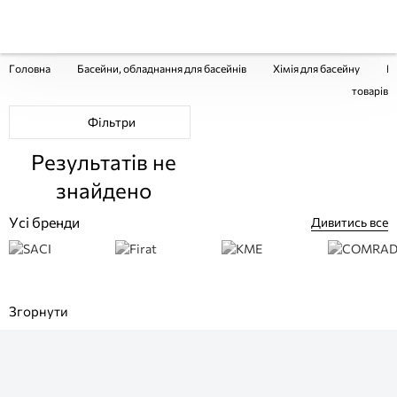
Головна
Басейни, обладнання для басейнів
Хімія для басейну
HT
товарів
Фільтри
Результатів не
знайдено
Усі бренди
Дивитись все