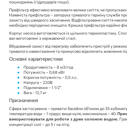
пошкоджень (гідроударів тощо).
Префільтр ефективно вловлювати велике сміття, не пропускаюч
Наявність префільтра – запорука тривалого терміну служби пр
захисту від швидкого засмічення. Відфільтроване сміття накопи
необхідно періодично очищати. Кришка префільтра надійно фік
Корпус насоса виготовляється із щільного термопластику. Спо
вал виготовлені з нержавіючої сталі.
Вбудований захист від перегріву забезпечить пристрій у режи
тривалого навантаження та примусово відключить живлення під 
Основні характеристики
Продуктивність – 8 м3/год
Потужність – 0,68 кВт
Корисна потужність – 0,5 л.с.
Напруга – 220В
Підключення – 1 1/2”
Вага - 12,7 кг
Призначення
Сфера застосування – приватні басейни об'ємом до 35 кубометр
температура води – 1 градус вище нуля, максимальна – 40.
Прис
Гра
використовувати для роботи з дуже солоною водою.
концентрації солі – до 5 г на літр.