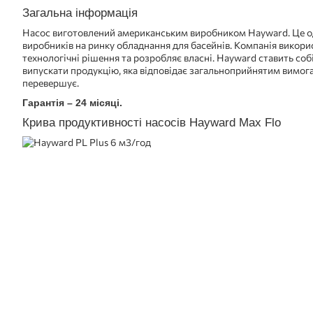
Загальна інформація
Насос виготовлений американським виробником Hayward. Це о
виробників на ринку обладнання для басейнів. Компанія викори
технологічні рішення та розробляє власні. Hayward ставить собі
випускати продукцію, яка відповідає загальноприйнятим вимогам
перевершує.
Гарантія – 24 місяці.
Крива продуктивності насосів Hayward Max Flo
ПОКУПКА ЧАСТИНАМИ
ПОКУПКА ЧАСТИНАМИ