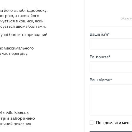
и його вглиб гідроблоку.
истрою, а також його
Жахли
чується в кошику, який
сується двома болтами.
Ваше ім'я*
лучні болти та приводний
мах максимального
час перегріву.
Ел. пошта*
Ваш відгук*
ів. Мінімальна
трій заборонено
Повідомляти мені 
ничний показник