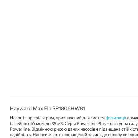
Hayward Max Flo SP1806HW81
Насос із префільтром, призначений для систем
домаш
фільтрації
басейнів об'ємом до 35 м3. Серія Powerline Plus – наступна галу
Powerline. Відмінною рисою даних насосів є підвищена стійкість
надійність. Насоси мають покращений захист до впливу високи