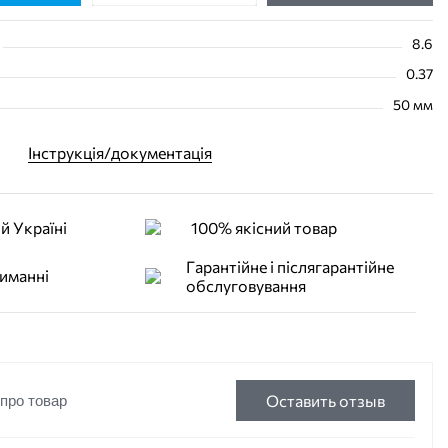
8.6
0.37
50 мм
Інструкція/документація
й Україні
100% якісний товар
Гарантійне і післягарантійне
иманні
обслуговування
Оставить отзыв
 про товар