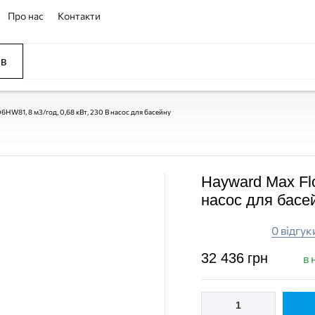
Про нас
Контакти
ів
ССЕЙНЫ
ОВАНИЕ
ОВ
6HW81, 8 м3/год, 0,68 кВт, 230 В насос для басейну
Hayward Max Flo
насос для басе
0 відгук
32 436
грн
в 