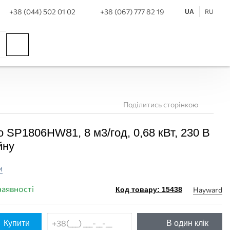
+38 (044) 502 01 02
+38 (067) 777 82 19
RU
UA
Поділитись сторінкою
 SP1806HW81, 8 м3/год, 0,68 кВт, 230 В
йну
и
наявності
Hayward
Код товару: 15438
Купити
В один клік