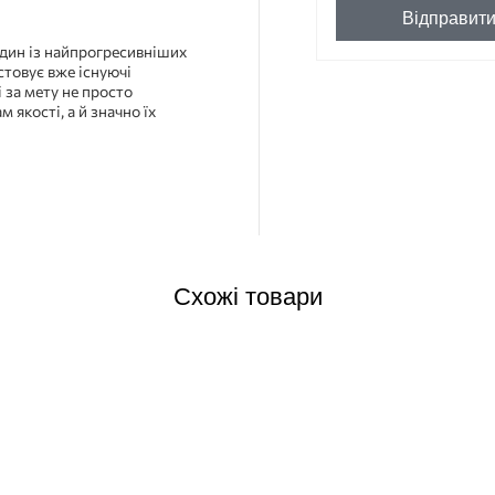
Відправит
дин із найпрогресивніших
стовує вже існуючі
 за мету не просто
 якості, а й значно їх
Схожі товари