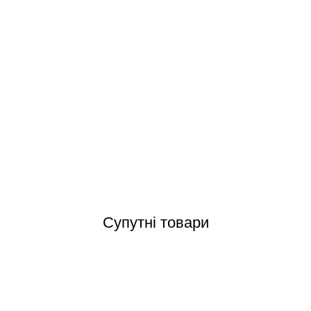
Kripsol OK 71 IE2 (0,75 кВт, 230 В) 11,9 м3/год насос для басейну
Відгуки (0)
Супутні товари