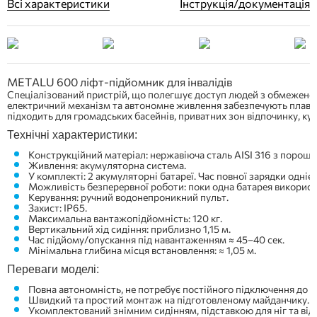
Всі характеристики
Інструкція/документація
METALU 600 ліфт-підйомник для інвалідів
Спеціалізований пристрій, що полегшує доступ людей з обмеженою 
електричний механізм та автономне живлення забезпечують плавне
підходить для громадських басейнів, приватних зон відпочинку, кур
Технічні характеристики:
Конструкційний матеріал: нержавіюча сталь AISI 316 з порошко
Живлення: акумуляторна система.
У комплекті: 2 акумуляторні батареї. Час повної зарядки однієї 
Можливість безперервної роботи: поки одна батарея використ
Керування: ручний водонепроникний пульт.
Захист: IP65.
Максимальна вантажопідйомність: 120 кг.
Вертикальний хід сидіння: приблизно 1,15 м.
Час підйому/опускання під навантаженням ≈ 45–40 сек.
Мінімальна глибина місця встановлення: ≈ 1,05 м.
Переваги моделі:
Повна автономність, не потребує постійного підключення до 
Швидкий та простий монтаж на підготовленому майданчику.
Укомплектований знімним сидінням, підставкою для ніг та ві