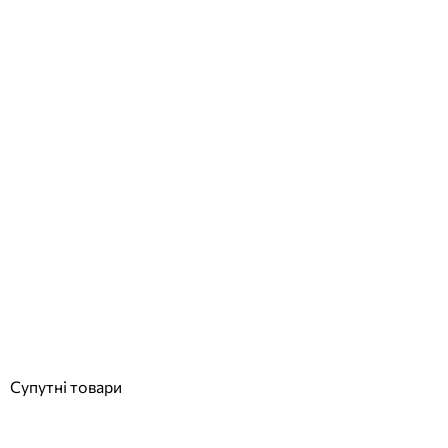
Waterflex Elly Air еліптичний тренажер
Відгуки (0)
110 255
грн
Купити
Супутні товари