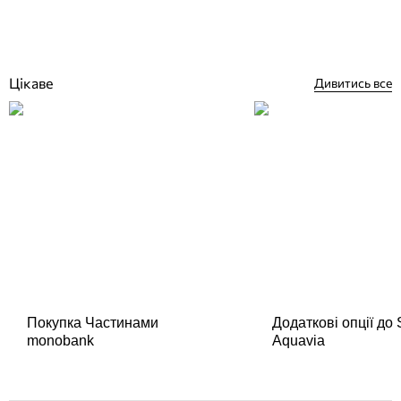
42 044
грн
Купити
Цікаве
Дивитись все
Покупка Частинами
Додаткові опції до
monobank
Aquavia