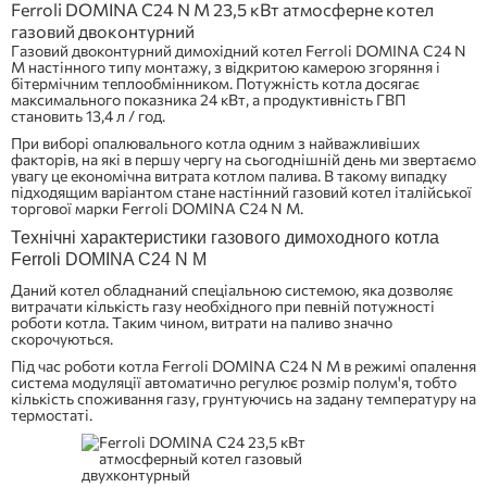
Ferroli DOMINA C24 N M 23,5 кВт атмосферне котел
газовий двоконтурний
Газовий двоконтурний димохідний котел Ferroli DOMINA C24 N
M настінного типу монтажу, з відкритою камерою згоряння і
бітермічним теплообмінником. Потужність котла досягає
максимального показника 24 кВт, а продуктивність ГВП
становить 13,4 л / год.
При виборі опалювального котла одним з найважливіших
факторів, на які в першу чергу на сьогоднішній день ми звертаємо
увагу це економічна витрата котлом палива. В такому випадку
підходящим варіантом стане настінний газовий котел італійської
торгової марки Ferroli DOMINA C24 N M.
Технічні характеристики газового димоходного котла
Ferroli DOMINA C24 N M
Даний котел обладнаний спеціальною системою, яка дозволяє
витрачати кількість газу необхідного при певній потужності
роботи котла. Таким чином, витрати на паливо значно
скорочуються.
Під час роботи котла Ferroli DOMINA C24 N M в режимі опалення
система модуляції автоматично регулює розмір полум'я, тобто
кількість споживання газу, грунтуючись на задану температуру на
термостаті.