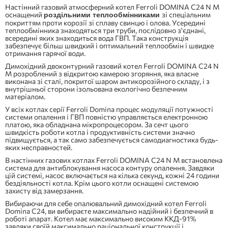
Настінний газовий атмосферний котел Ferroli DOMINA C24 N M
оснащений
зі спеціальним
роздільними теплообмінниками
покриттям проти корозії зі сплаву свинцю і олова. Усередині
теплообмінника знаходяться три труби, послідовно з'єднані,
всередині яких знаходиться вода ГВП. Така конструкція
забезпечує більш швидкий і оптимальний теплообмін і швидке
отримання гарячої води.
Димохідний двоконтурний газовий котел Ferroli DOMINA C24 N
M розроблений з відкритою камерою згоряння, яка власне
виконана зі сталі, покритої шаром антикорозійного складу, і з
внутрішньої сторони ізольована екологічно безпечним
матеріалом.
У всіх котлах серії Ferroli Domina процес модуляції потужності
системи опалення і ГВП повністю управляється електронною
платою, яка обладнана мікропроцесором. За сечт цього
швидкість роботи котла і продуктивність системи значно
підвищується, а так само забезпечується самодиагностика будь-
яких несправностей.
В настінних газових котлах Ferroli DOMINA C24 N M встановлена
​​система для антиблокування насоса контуру опалення. Завдяки
цій системі, насос включається на кілька секунд, кожні 24 години
бездіяльності котла. Крім цього котли оснащені системою
захисту від замерзання.
Вибираючи для себе опалювальний димохідний котел Ferroli
Domina C24, ви вибираєте максимально надійний і безпечний в
роботі апарат. Котел має максимально високим ККД-91%
завдяки своїй максимально раціональної конструкції і