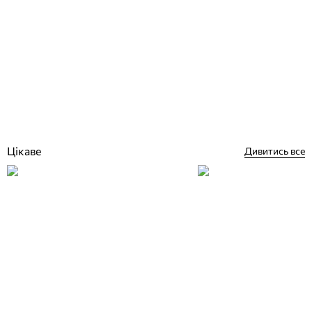
Ariston Clas X 24 CF EU двоконтурний димохідний котел
Відгуки (0)
27 984
грн
Немає в наявності
Цікаве
Дивитись все