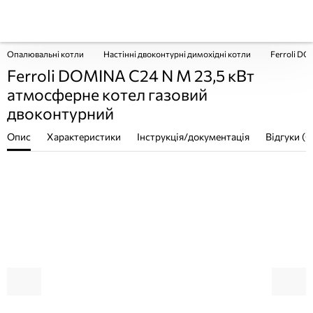
Опалювальні котли
Настінні двоконтурні димохідні котли
Ferroli DO
Ferroli DOMINA C24 N M 23,5 кВт
атмосферне котел газовий
двоконтурний
Опис
Характеристики
Інструкція/документація
Відгуки (0