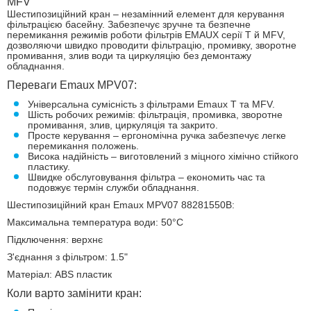
MFV
Шестипозиційний кран – незамінний елемент для керування
фільтрацією басейну. Забезпечує зручне та безпечне
перемикання режимів роботи фільтрів EMAUX серії Т й MFV,
дозволяючи швидко проводити фільтрацію, промивку, зворотне
промивання, злив води та циркуляцію без демонтажу
обладнання.
Переваги Emaux MPV07:
Універсальна сумісність з фільтрами Emaux Т та MFV.
Шість робочих режимів: фільтрація, промивка, зворотне
промивання, злив, циркуляція та закрито.
Просте керування – ергономічна ручка забезпечує легке
перемикання положень.
Висока надійність – виготовлений з міцного хімічно стійкого
пластику.
Швидке обслуговування фільтра – економить час та
подовжує термін служби обладнання.
Шестипозиційний кран Emaux MPV07 88281550B:
Максимальна температура води: 50°С
Підключення: верхнє
З'єднання з фільтром: 1.5"
Матеріал: ABS пластик
Коли варто замінити кран: