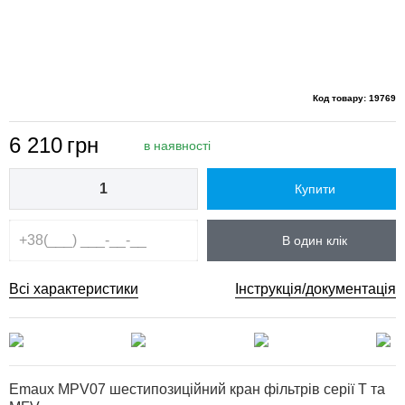
Код товару: 19769
6 210
грн
в наявності
Купити
В один клік
Всі характеристики
Інструкція/документація
Emaux MPV07 шестипозиційний кран фільтрів серії Т та