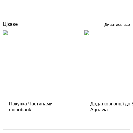
39 054
грн
Купити
Цікаве
Дивитись все
Покупка Частинами
Додаткові опції до
monobank
Aquavia