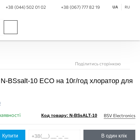
+38 (044) 502 01 02
+38 (067) 777 82 19
RU
UA
Поділитись сторінкою
 N-BSsalt-10 ECO на 10г/год хлоратор для
и
наявності
BSV Electronics
Код товару: N-BSsALT-10
Купити
В один клік