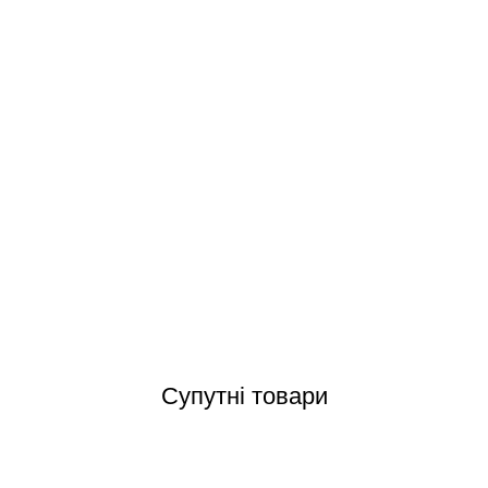
 Hidrolife NG 50 (300 м³, 50 г/год) хлоратор з функцією керування 
Відгуки (0)
Супутні товари