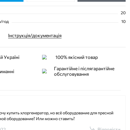
20
а/год
10
Інструкція/документація
й Україні
100% якісний товар
Гарантійне і післягарантійне
иманні
обслуговування
очу купить хлоргенератор, но всё оборудование для пресной
моё оборудование? Или можно ставить?
022
Відповісти