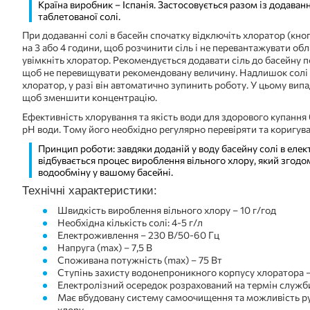
Країна виробник – Іспанія. Застосовується разом із додаван
таблетованої солі.
При додаванні солі в басейн спочатку відключіть хлоратор (кноп
на 3 або 4 години, щоб розчинити сіль і не перевантажувати об
увімкніть хлоратор. Рекомендується додавати сіль до басейну по
щоб не перевищувати рекомендовану величину. Надлишок сол
хлоратор, у разі він автоматично зупинить роботу. У цьому вип
щоб зменшити концентрацію.
Ефективність хлорування та якість води для здорового купання 
рН води. Тому його необхідно регулярно перевіряти та коригува
Принцип роботи: завдяки доданій у воду басейну солі в еле
відбувається процес вироблення вільного хлору, який згодо
водообміну у вашому басейні.
Технічні характеристики:
Швидкість вироблення вільного хлору – 10 г/год
Необхідна кількість солі: 4-5 г/л
Електроживлення – 230 В/50-60 Гц
Напруга (max) – 7,5 В
Споживана потужність (max) – 75 Вт
Ступінь захисту водонепроникного корпусу хлоратора 
Електролізний осередок розрахований на термін служб
Має вбудовану систему самоочищення та можливість р
хлору