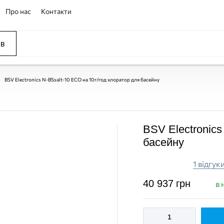
Про нас
Контакти
ів
BSV Electronics N-BSsalt-10 ECO на 10г/год хлоратор для басейну
BSV Electronics
басейну
1 відгук
40 937
грн
в 