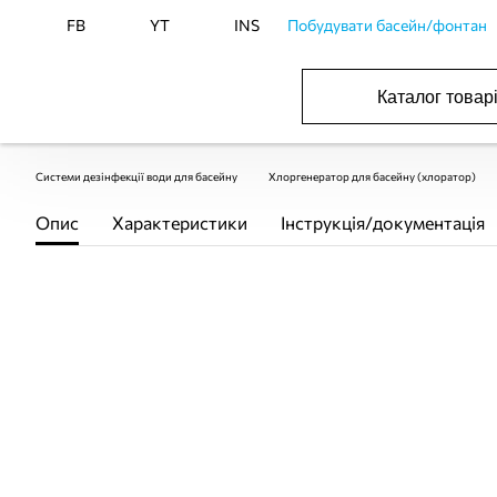
FB
YT
INS
Побудувати басейн/фонтан
Каталог товар
БАСЕЙНИ, ОБЛАДНАННЯ ДЛЯ БАСЕЙНІВ
ОПАЛЕННЯ ТА ГВП, ВЕНТИЛЯЦІЯ І КОНДИЦІЮВАННЯ
ОБЛАДНАННЯ ДЛЯ ФОНТАНІВ ТА СТАВКІВ
ВОДОПОСТАЧАННЯ І КАНАЛІЗАЦІЯ
Системи дезінфекції води для басейну
Хлоргенератор для басейну (хлоратор)
Опис
Характеристики
Інструкція/документація