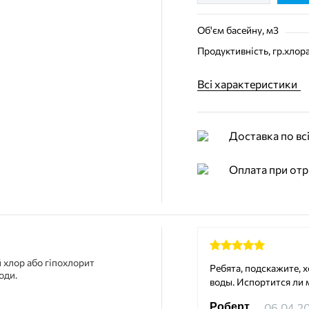
Об'єм басейну, м3
Продуктивність, гр.хлор
Всі характеристики
Доставка по всі
Оплата при отр
й хлор або гіпохлорит
Ребята, подскажите, х
оди.
воды. Испортится ли 
06.04.2
Роберт