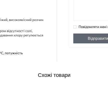
віжий, високоякісний розчин
Повідомляти мені 
ом відсутності солі,
одавання хлору регулюється
Відправит
C, потужність
Схожі товари