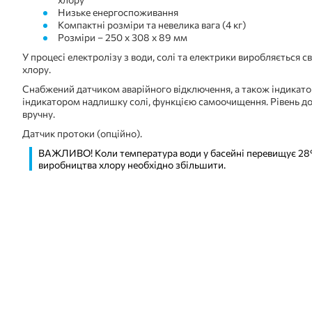
Низьке енергоспоживання
Компактні розміри та невелика вага (4 кг)
Розміри – 250 х 308 х 89 мм
У процесі електролізу з води, солі та електрики виробляється с
хлору.
Снабжений датчиком аварійного відключення, а також індикатор
індикатором надлишку солі, функцією самоочищення. Рівень д
вручну.
Датчик протоки (опційно).
ВАЖЛИВО! Коли температура води у басейні перевищує 28°
виробництва хлору необхідно збільшити.