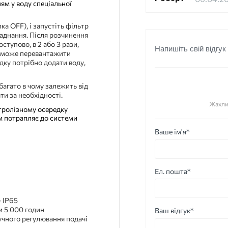
ням у воду спеціальної
ка OFF), і запустіть фільтр
ладнання. Після розчинення
ступово, в 2 або 3 рази,
Напишіть свій відгук
і може перевантажити
адку потрібно додати воду,
багато в чому залежить від
ти за необхідності.
Жахли
ктролізному осередку
м потрапляє до системи
Ваше ім'я*
Ел. пошта*
– IP65
и 5 000 годин
Ваш відгук*
учного регулювання подачі