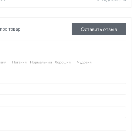
Оставить отзыв
 про товар
вий
Поганий
Нормальний
Хороший
Чудовий