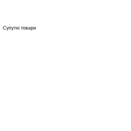
Відгуки (0)
12 103
грн
Купити
Супутні товари