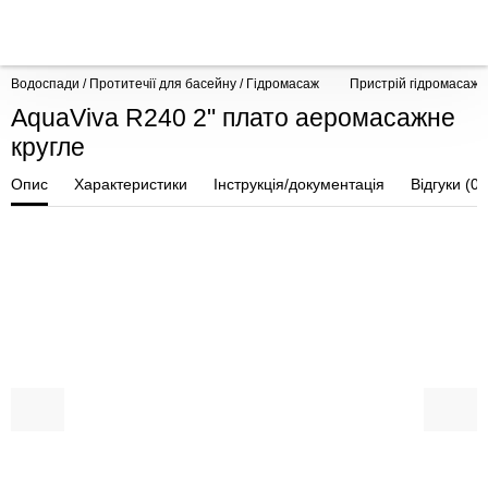
Водоспади / Протитечії для басейну / Гідромасаж
Пристрій гідромасажу
AquaViva R240 2" плато аеромасажне
кругле
Опис
Характеристики
Інструкція/документація
Відгуки (0)