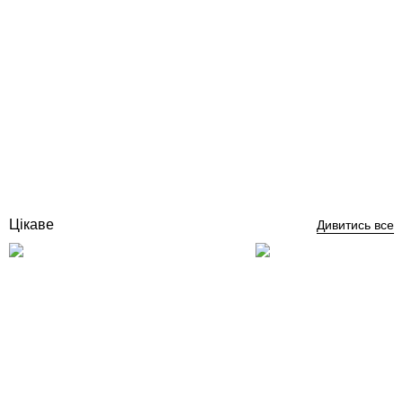
AquaViva LED203 54LED (5Вт) RGB прожектор для басейну
світлодіодний
Відгуки (1)
5 796
грн
Купити
Цікаве
Дивитись все