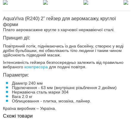
AquaViva (R240) ​​2" гейзер для аеромасажу, круглої
форми
Плато аеромасажне кругле з харчової нержавіючої сталі.
Принцип дії:
Повітряний потік, піднімаючись із дна басейну, створює у воді
дрібні бульбашки, які обволікають тіло людини і таким чином
здійснюють підводний масаж.
Інтенсивність гейзера безпосередньо залежить від правильно
вибраного
компресора
для подачі повітря.
Параметри:
Діаметр 240 мм
Підключення - 63 мм (внутрішнє різьблення 2 дюйми)
Нержавіюча сталь марки 304
Вага 2.0 кг
Облицювання - плитка, мозаїка, лайнер.
Країна виробник – Україна.
Схожі товари