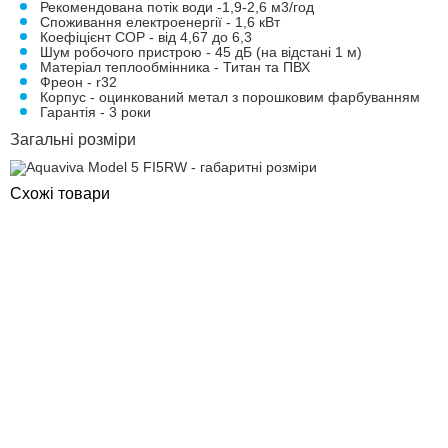
Рекомендована потік води -1,9-2,6 м3/год
Споживання електроенергії - 1,6 кВт
Коефіцієнт COP - від 4,67 до 6,3
Шум робочого пристрою - 45 дБ (на відстані 1 м)
Матеріал теплообмінника - Титан та ПВХ
Фреон - r32
Корпус - оцинкований метал з порошковим фарбуванням
Гарантія - 3 роки
Загальні розміри
Схожі товари
ПОКУПКА ЧАСТИНАМИ
ПОКУПКА ЧАСТИНАМИ