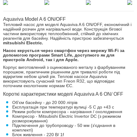
Aquaviva Model A 6 ON/OFF
Тепловий насос для моделі Aquaviva A 6 ON/OFF, економічний і
надійний розчин для нагрівальної води. Конструкція бігової
частини використовує теплообмінний, стійкий до хімічних
реагентів для басейну. Надійність пристрою забезпечується
mitsubishi Electric.
Насос керується через смартфон через мережу Wi-Fi за
допомогою програми Smart Life, доступного як для
пристроїв Android, так і для Apple.
Корпус виготовлений з оцинкованого металу з фарбуванням
порошком, практичним рішенням для тривалої роботи під
відкритим небом цілий рік. Теплові насоси Aquaviva
використовують сучасний тип Freon R32, що відповідає
поточним екологічним нормам ЄС.
Короткі характеристики моделі Aquaviva A 6 ON/ OFF
Об'єм басейну - до 20 000 літрів
Експлуатація при температурі вулиці -5 С до +43 с
Режим роботи компресора - нагрівання / охолодження
Компресор - Mitsubishi Electric Invertor DC (з режимом
розморожування)
Підключення до трубопроводу - 50 мм (з'єднання в
комплекті)
Блок живлення - 220 В/ 1f