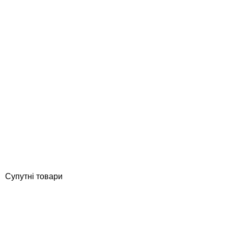
Aquajoy Air 18.02 кВт інверторний тепловий насос для басейну,
тепло/холод
Відгуки (0)
123 690
грн
Купити
Супутні товари