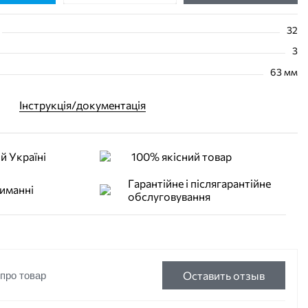
32
3
63 мм
Інструкція/документація
й Україні
100% якісний товар
Гарантійне і післягарантійне
иманні
обслуговування
Оставить отзыв
 про товар