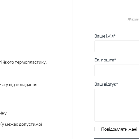
Жахли
Ваше ім'я*
Ел. пошта*
тійкого термопластику,
Ваш відгук*
сту від попадання
ейну
и (у межах допустимої
Повідомляти мені 