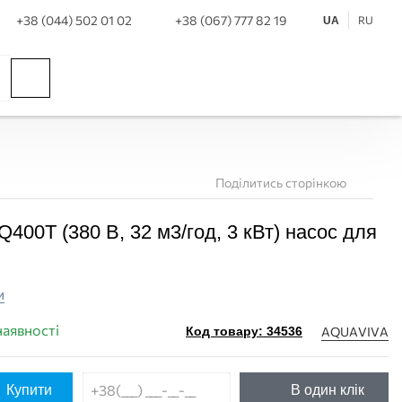
+38 (044) 502 01 02
+38 (067) 777 82 19
RU
UA
Поділитись сторінкою
400Т (380 В, 32 м3/год, 3 кВт) насос для
ПОКУПКА ЧАСТИНАМ
ПОКУПКА ЧАСТИНАМ
и
наявності
AQUAVIVA
Код товару: 34536
Купити
В один клік