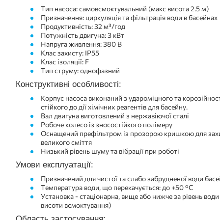
Тип насоса: самовсмоктувальний (макс висота 2.5 м)
Призначення: циркуляція та фільтрація води в басейнах
Продуктивність: 32 м³/год
Потужність двигуна: 3 кВт
Напруга живлення: 380 В
Клас захисту: IP55
Клас ізоляції: F
Тип струму: однофазний
Конструктивні особливості:
Корпус насоса виконаний з удароміцного та корозійнос
стійкого до дії хімічних реагентів для басейну.
Вал двигуна виготовлений з нержавіючої сталі
Робоче колесо із зносостійкого полімеру
Оснащений префільтром із прозорою кришкою для захи
великого сміття
Низький рівень шуму та вібрації при роботі
Умови експлуатації:
Призначений для чистої та слабо забрудненої води бас
Температура води, що перекачується: до +50 °C
Установка - стаціонарна, вище або нижче за рівень вод
висоти всмоктування)
Область застосування: