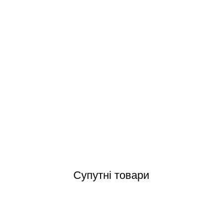
rd HCP38553E24 KAP550 IE3 (380 В, 76 м3/год, 5.5 HP) насос для б
Відгуки (0)
Супутні товари