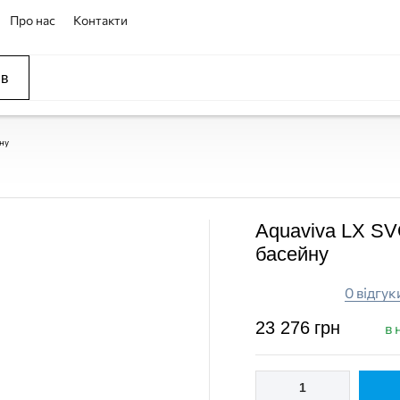
Про нас
Контакти
ів
йну
Aquaviva LX SVQ
ПОКУПКА ЧАСТИНАМИ
ПОКУПКА ЧАСТИНАМИ
басейну
0 відгук
23 276
грн
в 