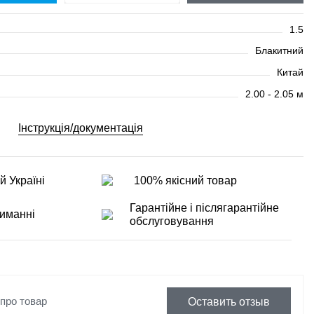
1.5
Блакитний
Китай
2.00 - 2.05 м
Інструкція/документація
й Україні
100% якісний товар
Гарантійне і післягарантійне
иманні
обслуговування
 про товар
Оставить отзыв