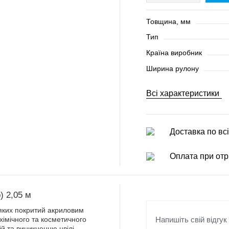
Товщина, мм
Тип
Країна виробник
Ширина рулону
Всі характеристики
Доставка по всі
Оплата при отр
) 2,05 м
з яких покритий акриловим
Напишіть свій відгук
хімічного та косметичного
й та виникненню цвілі.