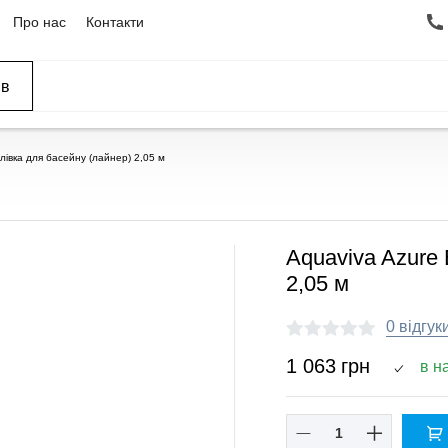
Про нас
Контакти
ів
ССЕЙНЫ
ОВАНИЕ
ОВ
лівка для басейну (лайнер) 2,05 м
Aquaviva Azure 
2,05 м
0 відгук
1 063
грн
в н