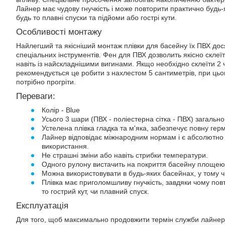
Лайнер має чудову гнучкість і може повторити практично будь
будь то плавні спуски та підйоми або гострі кути.
Особливості монтажу
Найлегший та якісніший монтаж плівки для басейну їх ПВХ дос
спеціальних інструментів. Фен для ПВХ дозволить якісно скле
навіть із найскладнішими вигинами. Якщо необхідно склеїти 2
рекомендується це робити з нахлестом 5 сантиметрів, при цьом
потрібно прогріти.
Переваги:
Колір - Blue
Усього 3 шари (ПВХ - поліестерна сітка - ПВХ) загаль
Устелена плівка гладка та м'яка, забезпечує повну герм
Лайнер відповідає міжнародним нормам і є абсолютно
використання.
Не страшні зміни або навіть стрибки температури.
Одного рулону вистачить на покриття басейну площе
Можна використовувати в будь-яких басейнах, у тому чи
Плівка має приголомшливу гнучкість, завдяки чому пов
то гострий кут, чи плавний спуск.
Експлуатація
Для того, щоб максимально продовжити термін служби лайнер