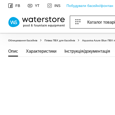
Побудувати басейн/фонтан
FB
YT
INS
Каталог товар
ОБОРУДОВАНИЕ ДЛЯ БАССЕЙНА И БА
ОТОПЛЕНИЕ И ГВС, ВЕНТИЛЯЦИЯ И КОНДИЦИОНИР
ОБОРУДОВАНИЯ ДЛЯ ФОНТАНОВ И ПРУД
ВОДОСНАБЖЕНИЕ И КАНАЛИЗАЦИЯ
Облицювання басейнів
Плівка ПВХ для басейнів
Aquaviva Azure Blue ПВХ п
Опис
Характеристики
Інструкція/документація