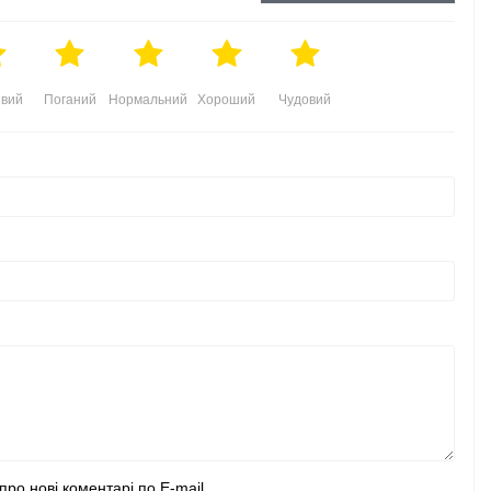
вий
Поганий
Нормальний
Хороший
Чудовий
про нові коментарі по E-mail