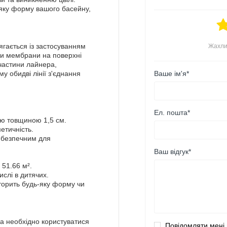
-яку форму вашого басейну,
ягається із застосуванням
Жахли
їти мембрани на поверхні
 частини лайнера,
Ваше ім'я*
у обидві лінії з'єднання
Ел. пошта*
ною товщиною 1,5 см.
етичність.
 безпечним для
Ваш відгук*
ю
51.66
м².
слі в дитячих.
торить будь-яку форму чи
а необхідно користуватися
Повідомляти мені 