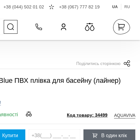
+38 (044) 502 01 02
+38 (067) 777 82 19
UA
RU
Поділитись сторінкою
Blue ПВХ плівка для басейну (лайнер)
и
аявності
AQUAVIVA
Код товару: 34499
Купити
В один клік