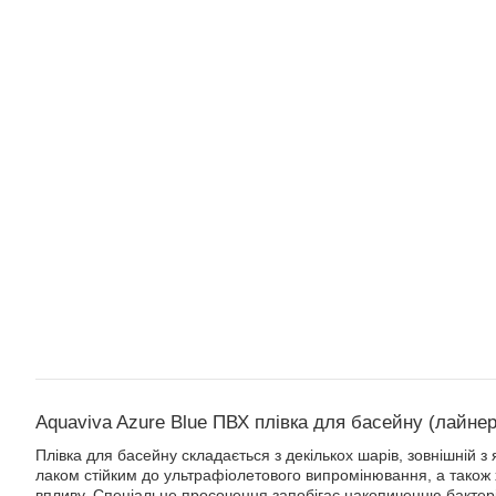
Aquaviva Azure Blue ПВХ плівка для басейну (лайнер
Плівка для басейну складається з декількох шарів, зовнішній 
лаком стійким до ультрафіолетового випромінювання, а також 
впливу. Спеціальне просочення запобігає накопиченню бактері