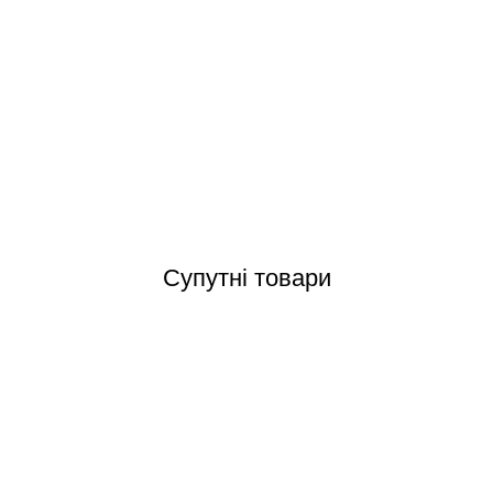
a Touch Diorite Granite камінь лайнер для басейну (текстурний) 2.0
Відгуки (0)
Супутні товари