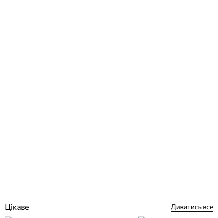
Aquajoy Mini 3 кВт тепловий насос для басейну On/Off
Відгуки (0)
24 426
грн
Немає в наявності
Цікаве
Дивитись все