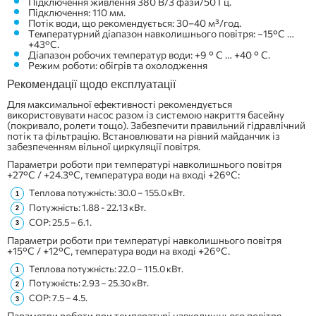
Підключення живлення 380 В/3 фази/50 Гц.
Підключення: 110 мм.
Потік води, що рекомендується: 30–40 м³/год.
Температурний діапазон навколишнього повітря: −15°C …
+43°C.
Діапазон робочих температур води: +9 ° C … +40 ° C.
Режим роботи: обігрів та охолодження
Рекомендації щодо експлуатації
Для максимальної ефективності рекомендується
використовувати насос разом із системою накриття басейну
(покривало, ролети тощо). Забезпечити правильний гідравлічний
потік та фільтрацію. Встановлювати на рівний майданчик із
забезпеченням вільної циркуляції повітря.
Параметри роботи при температурі навколишнього повітря
+27°C / +24.3°C, температура води на вході +26°C:
Теплова потужність: 30.0 – 155.0 кВт.
Потужність: 1.88 - 22.13 кВт.
COP: 25.5 – 6.1.
Параметри роботи при температурі навколишнього повітря
+15°C / +12°C, температура води на вході +26°C.
Теплова потужність: 22.0 – 115.0 кВт.
Потужність: 2.93 – 25.30 кВт.
COP: 7.5 – 4.5.
Параметри роботи при температурі навколишнього повітря