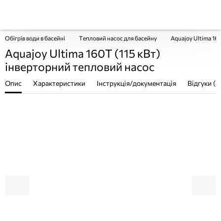
Обігрів води в басейні
Тепловий насос для басейну
Aquajoy Ultima 16
Aquajoy Ultima 160T (115 кВт)
інверторний тепловий насос
Опис
Характеристики
Інструкція/документація
Відгуки (0
ПОКУПКА ЧАСТИНАМИ
ПОКУПКА ЧАСТИНАМИ
ПОКУП
ПОКУП