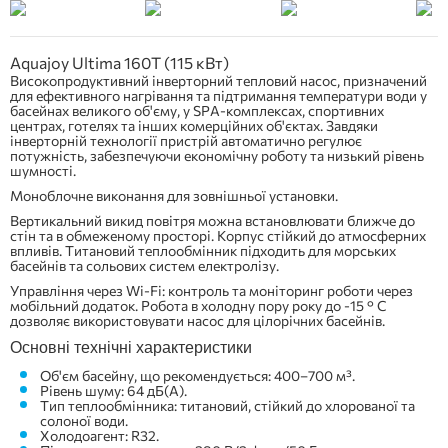
Aquajoy Ultima 160T (115 кВт)
Високопродуктивний інверторний тепловий насос, призначений
для ефективного нагрівання та підтримання температури води у
басейнах великого об'єму, у SPA-комплексах, спортивних
центрах, готелях та інших комерційних об'єктах. Завдяки
інверторній технології пристрій автоматично регулює
потужність, забезпечуючи економічну роботу та низький рівень
шумності.
Моноблочне виконання для зовнішньої установки.
Вертикальний викид повітря можна встановлювати ближче до
стін та в обмеженому просторі. Корпус стійкий до атмосферних
впливів. Титановий теплообмінник підходить для морських
басейнів та сольових систем електролізу.
Управління через Wi-Fi: контроль та моніторинг роботи через
мобільний додаток. Робота в холодну пору року до -15 ° C
дозволяє використовувати насос для цілорічних басейнів.
Основні технічні характеристики
Об'єм басейну, що рекомендується: 400–700 м³.
Рівень шуму: 64 дБ(А).
Тип теплообмінника: титановий, стійкий до хлорованої та
солоної води.
Холодоагент: R32.