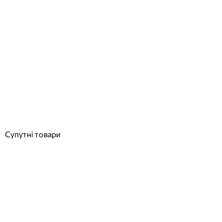
Aquajoy Air 18.02 кВт інверторний тепловий насос для басейну,
тепло/холод
Відгуки (0)
123 690
грн
Купити
Супутні товари