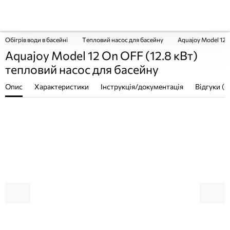
Обігрів води в басейні
Тепловий насос для басейну
Aquajoy Model 12 
Aquajoy Model 12 On OFF (12.8 кВт)
тепловий насос для басейну
Опис
Характеристики
Інструкція/документація
Відгуки (0
ПОКУПКА ЧАСТИНАМИ
ПОКУПКА ЧАСТИНАМИ
ПОКУП
ПОКУП