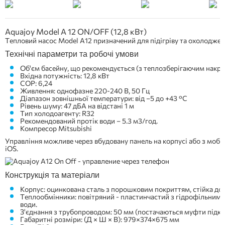
Aquajoy Model A 12 ON/OFF (12,8 кВт)
Тепловий насос Model A12 призначений для підігріву та охолоджен
Технічні параметри та робочі умови
Об'єм басейну, що рекомендується (з теплозберігаючим накри
Вхідна потужність: 12,8 кВт
COP: 6,24
Живлення: однофазне 220-240 В, 50 Гц
Діапазон зовнішньої температури: від –5 до +43 °C
Рівень шуму: 47 дБА на відстані 1 м
Тип холодоагенту: R32
Рекомендований протік води – 5.3 м3/год.
Компресор
Mitsubishi
Управління можливе через вбудовану панель на корпусі або з мобі
iOS.
Конструкція та матеріали
Корпус: оцинкована сталь з порошковим покриттям, стійка до ко
Теплообмінники: повітряний - пластинчастий з гідрофільним п
води.
З'єднання з трубопроводом: 50 мм (постачаються муфти підк
Габаритні розміри: (Д × Ш × В):
979×374×675
мм