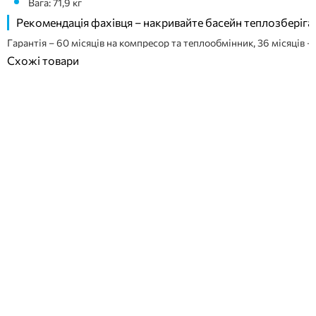
Вага: 71,9 кг
Рекомендація фахівця – накривайте басейн теплозберігаю
Гарантія – 60 місяців на компресор та теплообмінник, 36 місяців –
Схожі товари
ПОКУПКА ЧАСТИНАМИ
ПОКУПКА ЧАСТИНАМИ