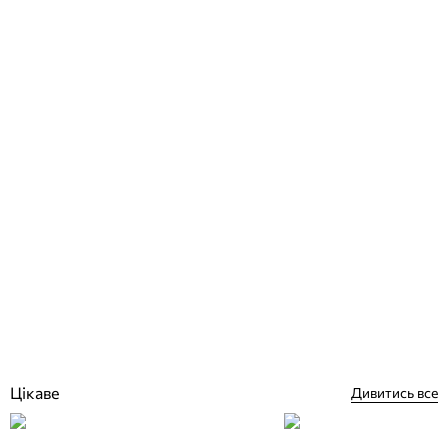
Astral Pool скляний пісок для фільтрів (AFM засипка), 0.5-1 мм, 25
кг
Відгуки (1)
2 469
грн
Купити
Цікаве
Дивитись все