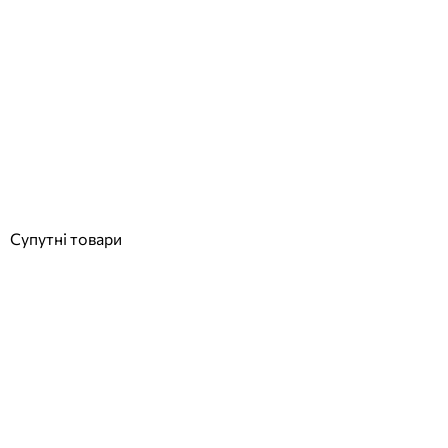
Aquajoy Air 18.02 кВт інверторний тепловий насос для басейну,
тепло/холод
Відгуки (0)
123 690
грн
Купити
Супутні товари