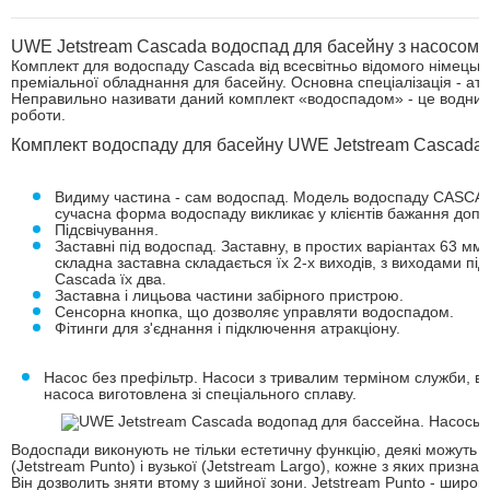
UWE Jetstream Cascada водоспад для басейну з насосом
Комплект для водоспаду Cascada від всесвітньо відомого німецько
преміальної обладнання для басейну. Основна спеціалізація - атра
Неправильно називати даний комплект «водоспадом» - це водний 
роботи.
Комплект водоспаду для басейну UWE Jetstream Cascada 
Видиму частина - сам водоспад. Модель водоспаду CASCAD
сучасна форма водоспаду викликає у клієнтів бажання допов
Підсвічування.
Заставні під водоспад. Заставну, в простих варіантах 63 мм
складна заставна складається їх 2-х виходів, з виходами пі
Cascada їх два.
Заставна і лицьова частини забірного пристрою.
Сенсорна кнопка, що дозволяє управляти водоспадом.
Фітинги для з'єднання і підключення атракціону.
Насос без префільтр. Насоси з тривалим терміном служби, вон
насоса виготовлена ​​зі спеціального сплаву.
Водоспади виконують не тільки естетичну функцію, деякі можуть з
(Jetstream Punto) і вузької (Jetstream Largo), кожне з яких призн
Він дозволить зняти втому з шийної зони. Jetstream Punto - широ