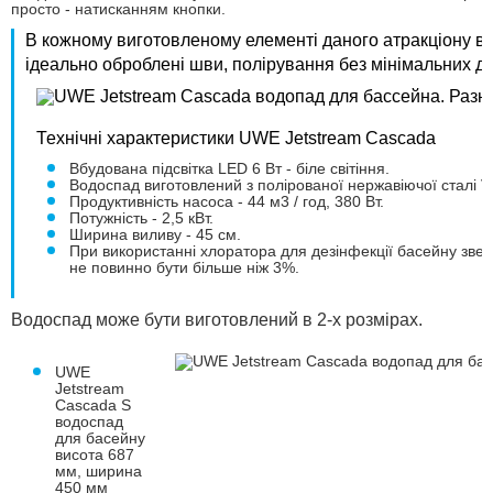
просто - натисканням кнопки.
В кожному виготовленому елементі даного атракціону вид
ідеально оброблені шви, полірування без мінімальних деф
Технічні характеристики UWE Jetstream Cascada
Вбудована підсвітка LED 6 Вт - біле світіння.
Водоспад виготовлений з полірованої нержавіючої сталі V4
Продуктивність насоса - 44 м3 / год, 380 Вт.
Потужність - 2,5 кВт.
Ширина виливу - 45 см.
При використанні хлоратора для дезінфекції басейну зверні
не повинно бути більше ніж 3%.
Водоспад може бути виготовлений в 2-х розмірах.
UWE
Jetstream
Cascada S
водоспад
для басейну
висота 687
мм, ширина
450 мм