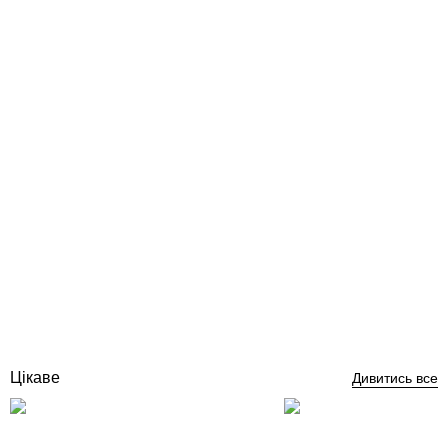
Flexinox Frame наземний водоспад для басейну
Відгуки (0)
97 202
грн
Купити
Цікаве
Дивитись все