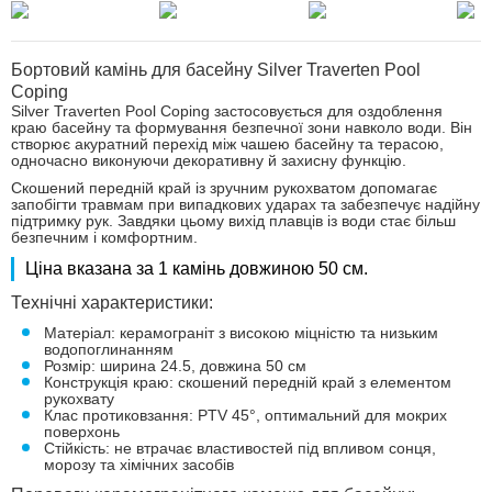
Бортовий камінь для басейну Silver Traverten Pool
Coping
Silver Traverten Pool Coping застосовується для оздоблення
краю басейну та формування безпечної зони навколо води. Він
створює акуратний перехід між чашею басейну та терасою,
одночасно виконуючи декоративну й захисну функцію.
Скошений передній край із зручним рукохватом допомагає
запобігти травмам при випадкових ударах та забезпечує надійну
підтримку рук. Завдяки цьому вихід плавців із води стає більш
безпечним і комфортним.
Ціна вказана за 1 камінь довжиною 50 см.
Технічні характеристики:
Матеріал: керамограніт з високою міцністю та низьким
водопоглинанням
Розмір: ширина 24.5, довжина 50 см
Конструкція краю: скошений передній край з елементом
рукохвату
Клас протиковзання: PTV 45°, оптимальний для мокрих
поверхонь
Стійкість: не втрачає властивостей під впливом сонця,
морозу та хімічних засобів