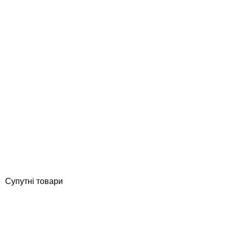
Aquazone терасна плитка Старе місто 450х300х25 мм, біла
Відгуки (0)
1 215
грн
Купити
Супутні товари