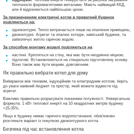
теплоносія феромагнітними металами. Мають найвищий ККД,
але й відрізняються найбільшою ціною.
За призначенням електричні котли в приватний будинок
поділяються на:
одноконтурні. Тепло витрачається лише на опалення приміщень;
двоконтурні. Агрегат та опалює котедж, заміський будинок, та
забезпечує житло гарячою водою.
За способом монтажу моделі поділяються на
:
настінні. Кріпляться на стіну, яка має бути неодмінно міцною;
підлогові. Встановлюються на спеціально підготовлену основу.
Воно також має бути міцним, довговічним.
Як правильно вибрати котел для дому
Вибираючи між теновим, індукційним та електродним котлом, беріть
до уваги наявний бюджет та простір, який можете відвести під
агрегат.
Важливо правильно розрахувати показники потужності. Універсальна
формула: 1 кВт теплової енергії на 10 квадратних метрів будинку
+25-35%.
Якщо в будинку немає гарячого водопостачання, обов'язково
розгляньте варіант із покупкою двоконтурного котла.
Безпека під час встановлення котла