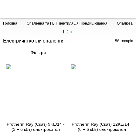
Головна
Опалення та ГВП, вентиляція і кондиціювання
Опалюваль
1
2
>
Електричні котли опалення
58
товарів
Фільтри
Protherm Ray (Скат) 9KE/14 -
Protherm Ray (Скат) 12KE/14
(3 + 6 кВт) електрокотел
- (6 + 6 кВт) електрокотел