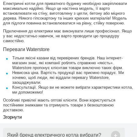
Електричні котли для приватного будинку необхідно закріплювати
максимально надійно. Якщо це настінна модель, її варто
встановлювати на стіну, виготовлену з цегли, бетону або міцного
дерева. Ніякого гіпсокартону та інших крихких матеріалів! Модель
для підлоги повинна встановлюватися на рівну, стійку поверхню.
Підключення до електрики має виконувати лише професіонал. Якщо
у вас недостатньо навичок, не варто проводити цю процедуру
самостійно.
Переваги Waterstore
Тільки якісні казани від перевірених брендів. Наш інтернет-
магазин знає, які компанії роблять справжню «якість».
Waterstore пропонує клієнтам товари виключно таких фірм.
Невисока ціна. Вартість продукції вас приємно порадує. Ми
хочемо, щоб люди, які віддали перевагу Waterstore,
заощаджували.
Консультації. Якщо ви не можете вибрати характеристики котла,
ми допоможемо!
Особливі привілеї мають оптові клієнти. Вони користуються
постійними знижками та отримують товари з безкоштовною
доставкою.
+
Який бренд електричного котла вибрати?