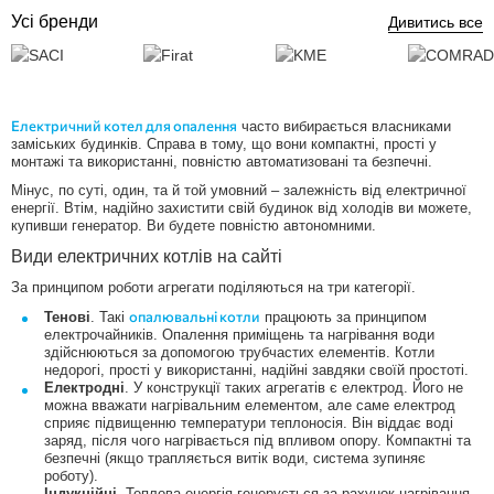
Усі бренди
Дивитись все
Електричний котел для опалення
часто вибирається власниками
заміських будинків. Справа в тому, що вони компактні, прості у
монтажі та використанні, повністю автоматизовані та безпечні.
Мінус, по суті, один, та й той умовний – залежність від електричної
енергії. Втім, надійно захистити свій будинок від холодів ви можете,
купивши генератор. Ви будете повністю автономними.
Види електричних котлів на сайті
За принципом роботи агрегати поділяються на три категорії.
опалювальні котли
Тенові
. Такі
працюють за принципом
електрочайників. Опалення приміщень та нагрівання води
здійснюються за допомогою трубчастих елементів. Котли
недорогі, прості у використанні, надійні завдяки своїй простоті.
Електродні
. У конструкції таких агрегатів є електрод. Його не
можна вважати нагрівальним елементом, але саме електрод
сприяє підвищенню температури теплоносія. Він віддає воді
заряд, після чого нагрівається під впливом опору. Компактні та
безпечні (якщо трапляється витік води, система зупиняє
роботу).
Індукційні
. Теплова енергія генерується за рахунок нагрівання