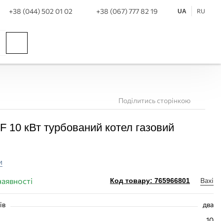
+38 (044) 502 01 02
+38 (067) 777 82 19
RU
UA
Поділитись сторінкою
F 10 кВт турбований котел газовий
и
наявності
Baxi
Код товару: 765966801
ів
два
10