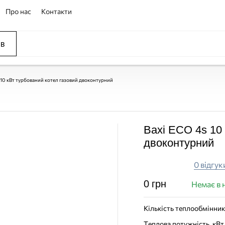
Про нас
Контакти
ів
ССЕЙНЫ
ОВАНИЕ
ОВ
F 10 кВт турбований котел газовий двоконтурний
Baxi ECO 4s 10 
двоконтурний
0 відгук
0
грн
Немає в 
Кількість теплообмінник
Теплова потужність, кВт