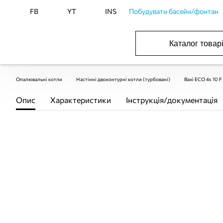
FB
YT
INS
Побудувати басейн/фонтан
Каталог товар
ОБОРУДОВАНИЕ ДЛЯ БАССЕЙНА И БА
ОТОПЛЕНИЕ И ГВС, ВЕНТИЛЯЦИЯ И КОНДИЦИОНИР
ОБОРУДОВАНИЯ ДЛЯ ФОНТАНОВ И ПРУД
ВОДОСНАБЖЕНИЕ И КАНАЛИЗАЦИЯ
Опалювальні котли
Настінні двоконтурні котли (турбовані)
Baxi ECO 4s 10 
Опис
Характеристики
Інструкція/документація