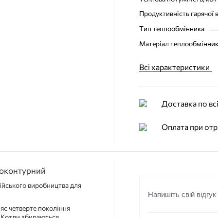
Продуктивність гарячої в
Тип теплообмінника
Матеріал теплообмінни
Всі характеристики
Доставка по всі
Оплата при отр
двоконтурний
лійського виробництва для
Напишіть свій відгук
яє четверте покоління
. Котли збираються