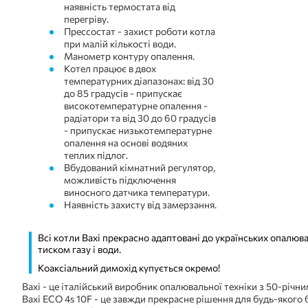
наявність термостата від
перегріву.
Прессостат - захист роботи котла
при малій кількості води.
Манометр контуру опалення.
Котел працює в двох
температурних діапазонах: від 30
до 85 градусів - припускає
високотемпературне опалення -
радіатори та від 30 до 60 градусів
- припускає низькотемпературне
опалення на основі водяних
теплих підлог.
Вбудований кімнатний регулятор,
можливість підключення
виносного датчика температури.
Наявність захисту від замерзання.
Всі котли Baxi прекрасно адаптовані до українських опалюв
тиском газу і води.
Коаксіальний димохід купується окремо!
Baxi - це італійський виробник опалювальної техніки з 50-річн
Baxi ECO 4s 10F - це завжди прекрасне рішення для будь-якого 