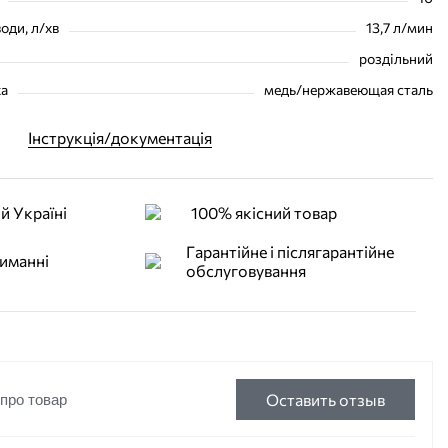
оди, л/хв
13,7 л/мин
роздільний
ка
медь/нержавеющая сталь
Інструкція/документація
й Україні
100% якісний товар
Гарантійне і післягарантійне
иманні
обслуговування
Оставить отзыв
 про товар