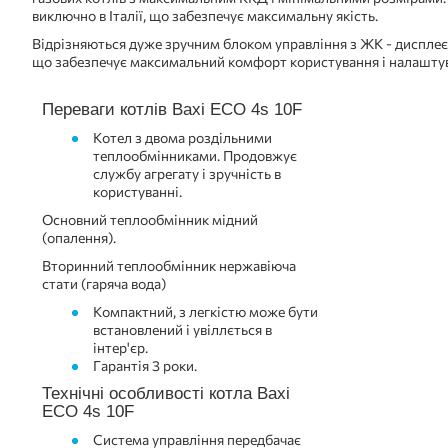
виключно в Італії, що забезпечує максимальну якість.
Відрізняються дуже зручним блоком управління з ЖК - дисплеє
що забезпечує максимальний комфорт користування і налаштув
Переваги котлів Baxi ECO 4s 10F
Котел з двома роздільними
теплообмінниками. Продовжує
службу агрегату і зручність в
користуванні.
Основний теплообмінник мідний
(опалення).
Вторинний теплообмінник нержавіюча
стати (гаряча вода)
Компактний, з легкістю може бути
встановлений і увіллється в
інтер'єр.
Гарантія 3 роки.
Технічні особливості котла Baxi
ECO 4s 10F
Система управління передбачає