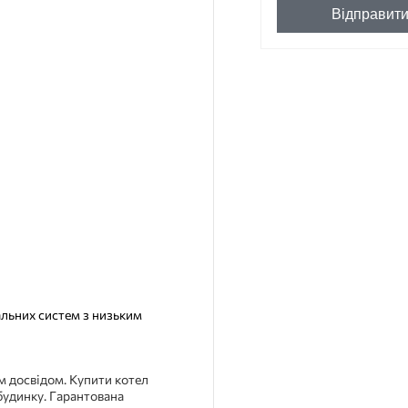
Відправит
альних систем з низьким
им досвідом. Купити котел
будинку. Гарантована