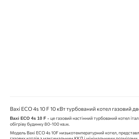
Baxi ECO 4s 10 F 10 кВт турбований котел газовий 
це газовий настінний турбований котел іта
Baxi ECO 4s 10 F -
обігріву будинку 80-100 кв.м.
Модель Baxi ECO 4s 10F низькотемпературний котел, представл
газових котлів з максимальним ККД і мінімальними розмірами