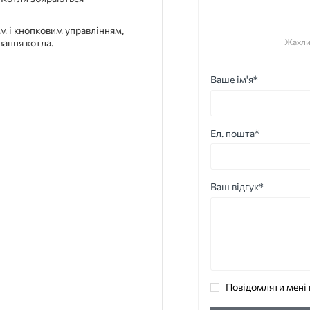
м і кнопковим управлінням,
Жахли
ання котла.
Ваше ім'я*
Ел. пошта*
Ваш відгук*
Повідомляти мені 