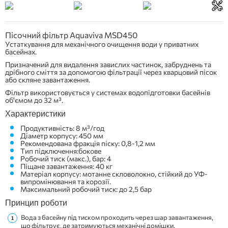
Пісочний фільтр Aquaviva MSD450
Устаткування для механічного очищення води у приватних
басейнах.
Призначений для видалення завислих частинок, забруднень та
дрібного сміття за допомогою фільтрації через кварцовий пісок
або скляне завантаження.
Фільтр використовується у системах водопідготовки басейнів
об'ємом до 32 м³.
Характеристики
Продуктивність: 8 м³/год
Діаметр корпусу: 450 мм
Рекомендована фракція піску: 0,8-1,2 мм
Тип підключення:бокове
Робочий тиск (макс.), бар: 4
Піщане завантаження: 40 кг
Матеріал корпусу: мотанне скловолокно, стійкий до УФ-
випромінювання та корозії.
Максимальний робочий тиск: до 2,5 бар
Принцип роботи
Вода з басейну під тиском проходить через шар завантаження,
що фільтрує, де затримуються механічні домішки.