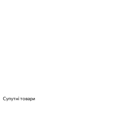
Aquaviva M900 30 м3/год піщаний фільтр для басейну
Відгуки (0)
27 308
грн
Купити
Супутні товари