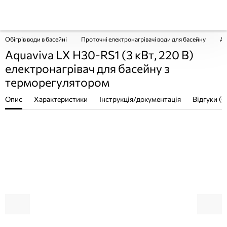
Обігрів води в басейні
Проточні електронагрівачі води для басейну
Aq
Aquaviva LX H30-RS1 (3 кВт, 220 В)
електронагрівач для басейну з
терморегулятором
Опис
Характеристики
Інструкція/документація
Відгуки (0