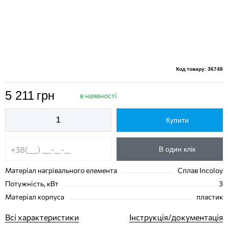
Код товару: 36748
5 211
грн
в наявності
Купити
В один клік
Матеріал нагрівального елемента
Сплав Incoloy
Потужність, кВт
3
Матеріал корпуса
пластик
Всі характеристики
Інструкція/документація