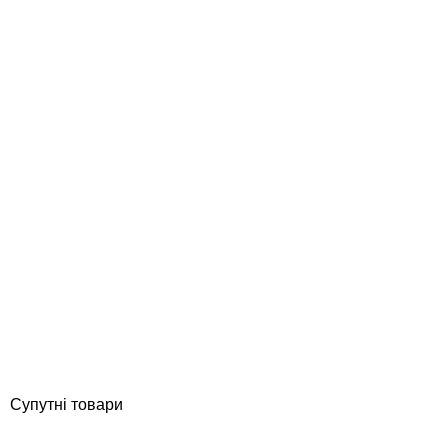
Лінійний підводний світильник LED RGB 15W/IP68 для басейнів
та фонтанів
Відгуки (0)
5 612
грн
Купити
Супутні товари