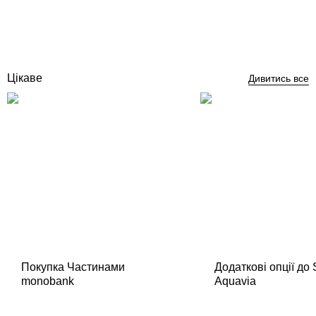
Відгуки (0)
25 303
грн
Купити
Цікаве
Дивитись все
Покупка Частинами
Додаткові опції до
monobank
Aquavia