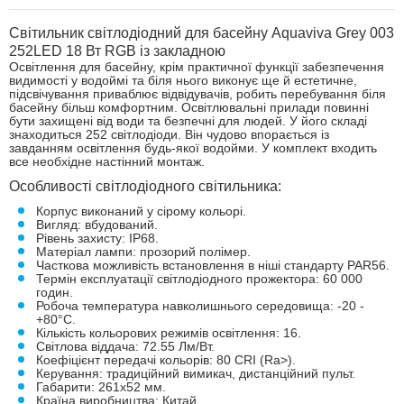
Світильник світлодіодний для басейну Aquaviva Grey 003
252LED 18 Вт RGB із закладною
Освітлення для басейну, крім практичної функції забезпечення
видимості у водоймі та біля нього виконує ще й естетичне,
підсвічування приваблює відвідувачів, робить перебування біля
басейну більш комфортним. Освітлювальні прилади повинні
бути захищені від води та безпечні для людей. У його складі
знаходиться 252 світлодіоди. Він чудово впорається із
завданням освітлення будь-якої водойми. У комплект входить
все необхідне настінний монтаж.
Особливості світлодіодного світильника:
Корпус виконаний у сірому кольорі.
Вигляд: вбудований.
Рівень захисту: IP68.
Матеріал лампи: прозорий полімер.
Часткова можливість встановлення в ніші стандарту PAR56.
Термін експлуатації світлодіодного прожектора: 60 ​​000
годин.
Робоча температура навколишнього середовища: -20 -
+80°С.
Кількість кольорових режимів освітлення: 16.
Світлова віддача: 72.55 Лм/Вт.
Коефіцієнт передачі кольорів: 80 CRI (Ra>).
Керування: традиційний вимикач, дистанційний пульт.
Габарити: 261х52 мм.
Країна виробництва: Китай.