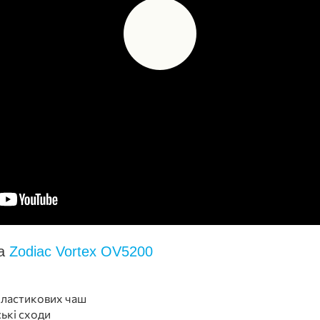
са
Zodiac Vortex OV5200
опластикових чаш
ські сходи