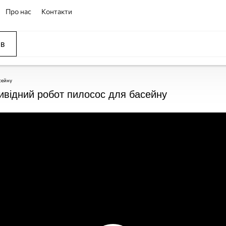
Про нас
Контакти
ів
сейну
ривідний робот пилосос для басейну