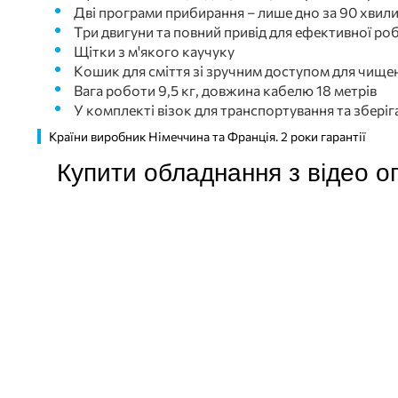
Дві програми прибирання – лише дно за 90 хвилин
Три двигуни та повний привід для ефективної ро
Щітки з м'якого каучуку
Кошик для сміття зі зручним доступом для чищенн
Вага роботи 9,5 кг, довжина кабелю 18 метрів
У комплекті візок для транспортування та зберіг
Країни виробник Німеччина та Франція. 2 роки гарантії
Купити обладнання з відео о
ПОКУПКА ЧАСТИНАМИ
ПОКУПКА ЧАСТИНАМИ