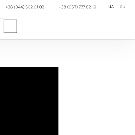
+38 (044) 502 01 02
+38 (067) 777 82 19
RU
UA