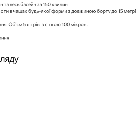
 та весь басейн за 150 хвилин
боти в чашах будь-якої форми з довжиною борту до 15 метр
я. Об'єм 5 літрів із сіткою 100 мікрон.
ання
гляду