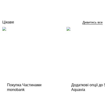
14 573
грн
Купити
Цікаве
Дивитись все
Покупка Частинами
Додаткові опції до
monobank
Aquavia