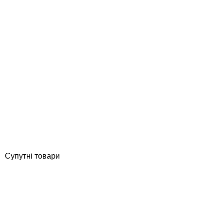
Hayward HCP38553E24 KAP550 IE3 (380 В, 76 м3/год, 5.5 HP)
насос для басейну
Відгуки (0)
98 103
грн
Купити
Супутні товари