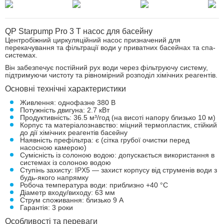
QP Starpump Pro 3 Т насос для басейну
Центробіжний циркуляційний насос призначений для
перекачування та фільтрації води у приватних басейнах та спа-
системах.
Він забезпечує постійний рух води через фільтруючу систему,
підтримуючи чистоту та рівномірний розподіл хімічних реагентів.
Основні технічні характеристики
Живлення: однофазне 380 В
Потужність двигуна: 2.7 кВт
Продуктивність: 36.5 м³/год (на висоті напору близько 10 м)
Корпус та матеріалознавство: міцний термопластик, стійкий
до дії хімічних реагентів басейну
Наявність префільтра: є (сітка грубої очистки перед
насосною камерою)
Сумісність із солоною водою: допускається використання в
системах із солоною водою
Ступінь захисту: IPX5 — захист корпусу від струменів води з
будь-якого напрямку
Робоча температура води: приблизно +40 °C
Діаметр входу/виходу: 63 мм
Струм споживання: близько 9 А
Гарантія: 3 роки
Особливості та переваги