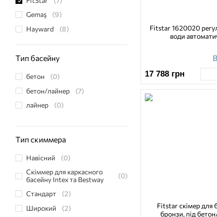
FitStar
(7)
Gemaş
(9)
Fitstar 1620020 регу
Hayward
(8)
води автомати
Intex
(1)
В
Kokido
(2)
Тип басейну
Kripsol
(8)
17 788
грн
бетон
(0)
MTH
(1)
бетон/лайнер
(7)
MTS Produkte
(4)
лайнер
(0)
Pahlen
(13)
Vagner Pool
(6)
Тип скиммера
WaterLine
(1)
Навісний
(0)
Скіммер для каркасного
(0)
басейну Intex та Bestway
Стандарт
(2)
Fitstar скімер для 
Широкий
(2)
бронзи, під бето