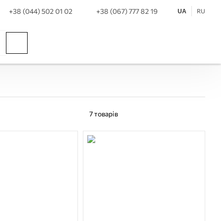
+38 (044) 502 01 02
+38 (067) 777 82 19
RU
UA
7
товарів