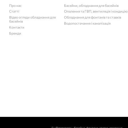
Про нас
Басейни, обладнання для басейнів
Статті
Опалення та ГВП, вентиляція і кондиці
Відео огляди обладнання для
Обладнання для фонтанів та ставків
басейнів
Водопостачання і каналізація
Контакти
Бренди
©
«Ватерстор» - басейни, фонтани, ставки, опалення