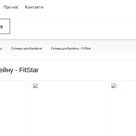
Про нас
Контакти
ів
ССЕЙНЫ
ОВАНИЕ
ОВ
ну
Скімери для басейнів
Скімер для басейну - FitStar
йну - FitStar