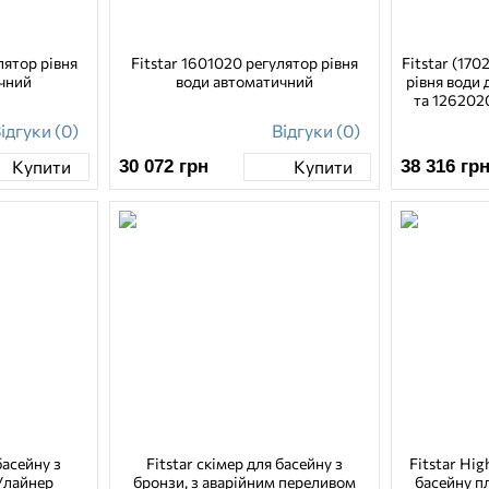
лятор рівня
Fitstar 1601020 регулятор рівня
Fitstar (17
чний
води автоматичний
рівня води 
та 126202
к
ідгуки (0)
Відгуки (0)
30 072
грн
38 316
гр
Купити
Купити
басейну з
Fitstar скімер для басейну з
Fitstar Hig
н/лайнер
бронзи, з аварійним переливом
басейну п