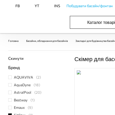
FB
YT
INS
Побудувати басейн/фонтан
Каталог товар
ОБОРУДОВАНИЕ ДЛЯ БАССЕЙНА И БА
ОТОПЛЕНИЕ И ГВС, ВЕНТИЛЯЦИЯ И КОНДИЦИОНИР
ОБОРУДОВАНИЯ ДЛЯ ФОНТАНОВ И ПРУД
ВОДОСНАБЖЕНИЕ И КАНАЛИЗАЦИЯ
Головна
Басейни, обладнання для басейнів
Закладні для будівництва басей
Скинути
Скімер для басе
Бренд
AQUAVIVA
(2)
AquaDyne
(18)
AstralPool
(20)
Bestway
(1)
Emaux
(9)