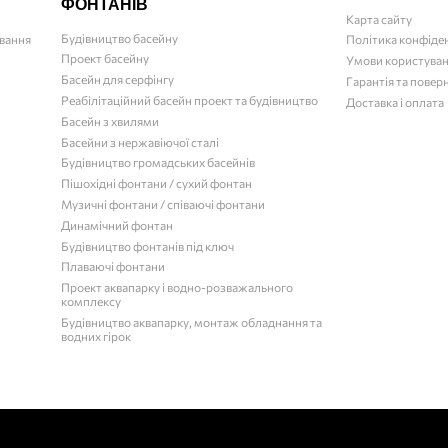
ФОНТАНІВ
Карта сайту
Будівництво басейну
ювання
Політика конфіде
Проект басейну
Умови користува
Басейн для серфінгу
Гарантія та повер
Реабілітаційний басейн проект та будівництво
Доставка і оплата
Басейн з хвилями
Басейни з нержавіючої сталі
Будівництво громадських басейнів
Пішохідні фонтани / сухий фонтан
Музичні фонтани / співаючі фонтани
Динамічний фонтан
Будівництво фонтанів під ключ
Плаваючі фонтани
Проект аквапарку і водно-розважального
комплексу
Будівництво аквапарку, монтаж обладнання та
водних гірок