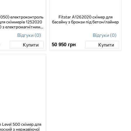
02050) електроконтроль
Fitstar А1262020 скімер для
для скіммерів 1252020
басейну з бронзи під бетон/лайнер
0 з електромагнітним
лапаном 1/2”
Відгуки (0)
Відгуки (0)
н
50 950
грн
Купити
Купити
h Level 500 скімер для
лоский з нержавіючої