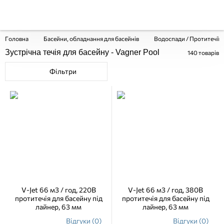
Головна
Басейни, обладнання для басейнів
Водоспади / Протитечії 
Зустрічна течія для басейну - Vagner Pool
140
товарів
Фільтри
V-Jet 66 м3 / год, 220В
V-Jet 66 м3 / год, 380В
протитечія для басейну під
протитечія для басейну під
лайнер, 63 мм
лайнер, 63 мм
Відгуки (0)
Відгуки (0)