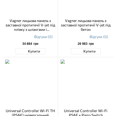
Vagner лицьова панель з
Vagner лицьова панель з
заставної протитечії V-jet під
заставної протитечії V-jet під
плівку з шлангами і
бетон
зворотним клапаном
Відгуки (0)
Відгуки (0)
34 884
грн
26 983
грн
Купити
Купити
Universal Controller Wi-Fi TH
Universal Controller Wi-Fi
(PS&F) універсальний
PS&F + Piezo Switch