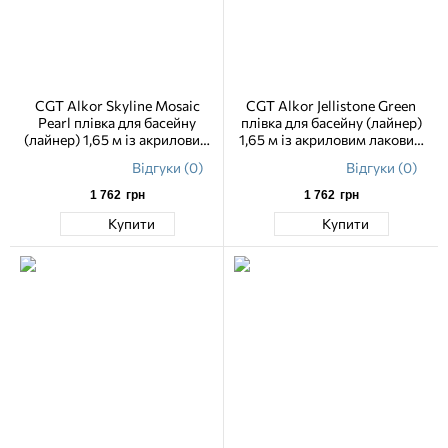
CGT Alkor Skyline Mosaic
CGT Alkor Jellistone Green
Pearl плівка для басейну
плівка для басейну (лайнер)
(лайнер) 1,65 м із акриловим
1,65 м із акриловим лаковим
лаковим покриттям
покриттям
Відгуки (0)
Відгуки (0)
1 762
грн
1 762
грн
Купити
Купити