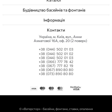
плівку?
Будівництво басейнів та фонтанів
+
Чим ПВХ плівка краща за плитку?
Інформація
Контакти
+
Як доглядати за лайнером в басейні?
Українa, м. Київ, вул., Анни
Ахматової 16А, оф. 20 (2 поверх)
+
Які виробники ПВХ плівки найнадійніші?
+38 (044) 502 01 03
+38 (044) 502 01 02
+38 (044) 502 01 03
+
Чи можна замінити лайнер частково?
+38 (066) 777 78 42
+38 (067) 777 82 19
+38 (067) 890 80 80
+
Що входить у вартість монтажу плівки
+38 (073) 890 80 80
ПВХ?
©
«Ватерстор» - басейни, фонтани, ставки, опалення