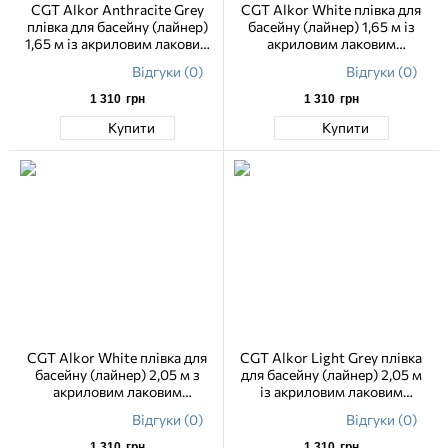
CGT Alkor Anthracite Grey
CGT Alkor White плівка для
плівка для басейну (лайнер)
басейну (лайнер) 1,65 м із
1,65 м із акриловим лаковим
акриловим лаковим
покриттям
покриттям
Відгуки (0)
Відгуки (0)
1 310
грн
1 310
грн
Купити
Купити
CGT Alkor White плівка для
CGT Alkor Light Grey плівка
басейну (лайнер) 2,05 м з
для басейну (лайнер) 2,05 м
акриловим лаковим
із акриловим лаковим
покриттям
покриттям
Відгуки (0)
Відгуки (0)
1 310
грн
1 310
грн