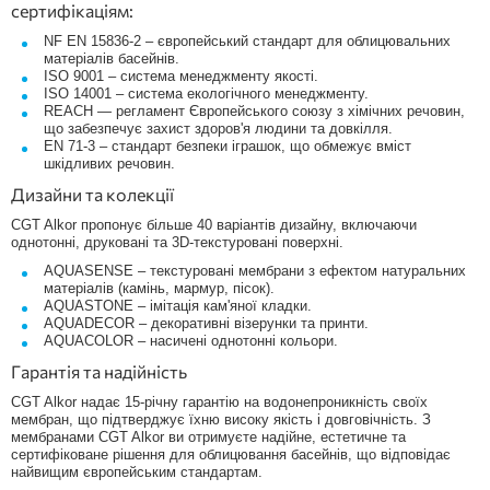
сертифікаціям:
NF EN 15836-2 – європейський стандарт для облицювальних
матеріалів басейнів.
ISO 9001 – система менеджменту якості.
ISO 14001 – система екологічного менеджменту.
REACH — регламент Європейського союзу з хімічних речовин,
що забезпечує захист здоров'я людини та довкілля.
EN 71-3 – стандарт безпеки іграшок, що обмежує вміст
шкідливих речовин.
Дизайни та колекції
CGT Alkor пропонує більше 40 варіантів дизайну, включаючи
однотонні, друковані та 3D-текстуровані поверхні.
AQUASENSE – текстуровані мембрани з ефектом натуральних
матеріалів (камінь, мармур, пісок).
AQUASTONE – імітація кам'яної кладки.
AQUADECOR – декоративні візерунки та принти.
AQUACOLOR – насичені однотонні кольори.
Гарантія та надійність
CGT Alkor надає 15-річну гарантію на водонепроникність своїх
мембран, що підтверджує їхню високу якість і довговічність. З
мембранами CGT Alkor ви отримуєте надійне, естетичне та
сертифіковане рішення для облицювання басейнів, що відповідає
найвищим європейським стандартам.