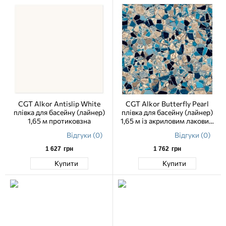
CGT Alkor Antislip White
CGT Alkor Butterfly Pearl
плівка для басейну (лайнер)
плівка для басейну (лайнер)
1,65 м протиковзна
1,65 м із акриловим лаковим
покриттям
Відгуки (0)
Відгуки (0)
1 627
грн
1 762
грн
Купити
Купити