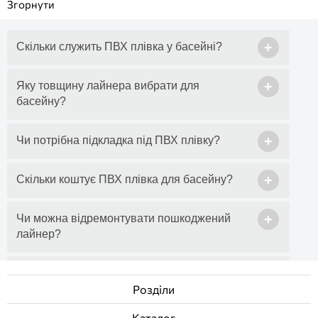
+
Скільки служить ПВХ плівка у басейні?
+
Яку товщину лайнера вибрати для
басейну?
+
Чи потрібна підкладка під ПВХ плівку?
+
Скільки коштує ПВХ плівка для басейну?
+
Чи можна відремонтувати пошкоджений
лайнер?
+
Скільки часу займе монтаж лайнера?
Розділи
+
За якої температури можна укладати ПВХ
Каталог