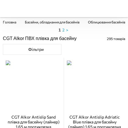
Головна
Басейни, обладнання для басейнів
Облицювання басейнів
2
>
1
CGT Alkor ПВХ плівка для басейну
295
товарів
Фільтри
CGT Alkor Antislip Sand
CGT Alkor Antislip Adriatic
плівка для басейну (лайнер)
Blue плівка для басейну
1,65 м протиковзка
(лайнер) 1,65 м протиковзна