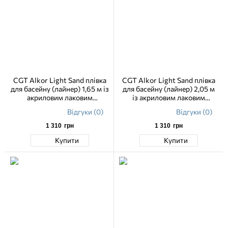
CGT Alkor Light Sand плівка
CGT Alkor Light Sand плівка
для басейну (лайнер) 1,65 м із
для басейну (лайнер) 2,05 м
акриловим лаковим
із акриловим лаковим
покриттям
покриттям
Відгуки (0)
Відгуки (0)
1 310
грн
1 310
грн
Купити
Купити