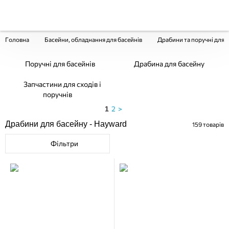
Головна
Басейни, обладнання для басейнів
Драбини та поручні для 
Поручні для басейнів
Драбина для басейну
Запчастини для сходів і
поручнів
2
>
1
Драбини для басейну - Hayward
159
товарів
Фільтри