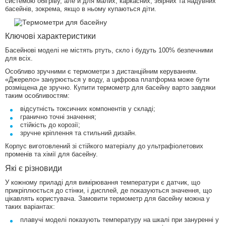
системою обігріву, але й для малих, каркасних, збірних та надувних
басейнів, зокрема, якщо в ньому купаються діти.
Ключові характеристики
Басейнові моделі не містять ртуть, скло і будуть 100% безпечними
для всіх.
Особливо зручними є термометри з дистанційним керуванням.
«Джерело» занурюється у воду, а цифрова платформа може бути
розміщена де зручно. Купити термометр для басейну варто завдяки
таким особливостям:
відсутність токсичних компонентів у складі;
гранично точні значення;
стійкість до корозії;
зручне кріплення та стильний дизайн.
Корпус виготовлений зі стійкого матеріалу до ультрафіолетових
променів та хімії для басейну.
Які є різновиди
У кожному приладі для вимірювання температури є датчик, що
прикріплюється до стінки, і дисплей, де показуються значення, що
цікавлять користувача. Замовити термометр для басейну можна у
таких варіантах:
плавучі моделі показують температуру на шкалі при зануренні у