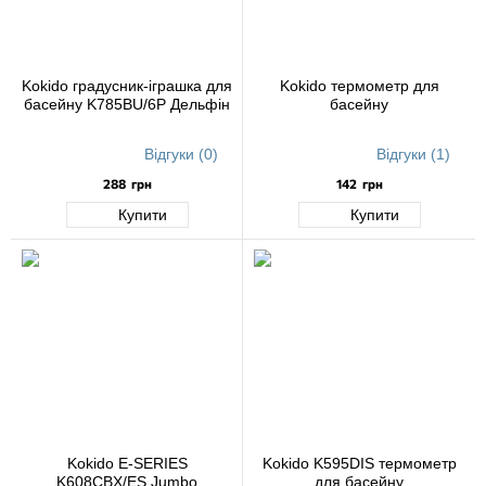
Kokido градусник-іграшка для
Kokido термометр для
басейну K785BU/6P Дельфін
басейну
Відгуки (0)
Відгуки (1)
288
грн
142
грн
Купити
Купити
Kokido E-SERIES
Kokido K595DIS термометр
K608CBX/ES Jumbo
для басейну