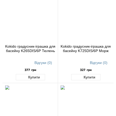
Kokido градусник-іграшка для
Kokido градусник-іграшка для
басейну K265DIS/6P Тюлень
басейну K725DIS/6P Морж
Відгуки (0)
Відгуки (0)
377
грн
327
грн
Купити
Купити