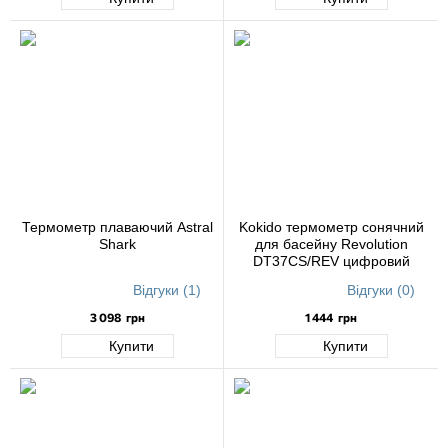
Термометр плаваючий Astral
Kokido термометр сонячний
Shark
для басейну Revolution
DT37CS/REV цифровий
Відгуки (1)
Відгуки (0)
3 098
грн
1 444
грн
Купити
Купити