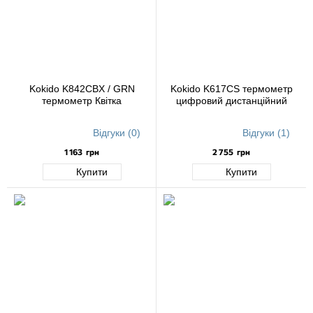
Kokido K842CBX / GRN
Kokido K617CS термометр
термометр Квітка
цифровий дистанційний
Відгуки (0)
Відгуки (1)
1 163
грн
2 755
грн
Купити
Купити