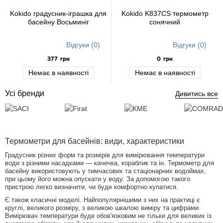
Kokido градусник-іграшка для
Kokido K837CS термометр
басейну Восьминіг
сонячний
Відгуки (0)
Відгуки (0)
377
грн
0
грн
Немає в наявності
Немає в наявності
Усі бренди
Дивитись все
Термометри для басейнів: види, характеристики
Градусник різних форм та розмірів для вимірювання температури
води з різними насадками — качечка, кораблик та ін. Термометр для
басейну використовують у тимчасових та стаціонарних водоймах,
при цьому його можна опускати у воду. За допомогою такого
пристрою легко визначити, чи буде комфортно купатися.
Є також класичні моделі. Найпопулярнішими з них на практиці є
круглі, великого розміру, з великою шкалою виміру та цифрами.
Вимірювач температури буде обов'язковим не тільки для великих із