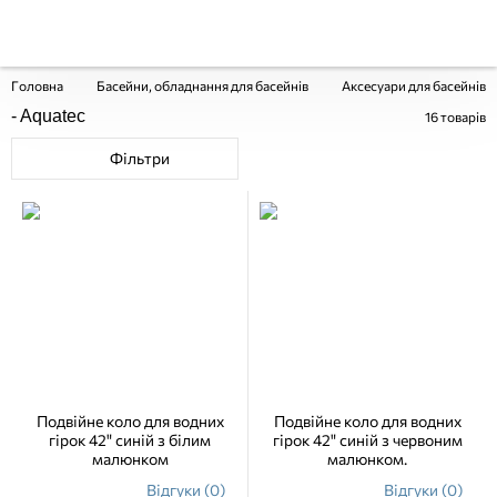
Головна
Басейни, обладнання для басейнів
Аксесуари для басейнів і 
- Aquatec
16
товарів
Фільтри
Подвійне коло для водних
Подвійне коло для водних
гірок 42" синій з білим
гірок 42" синій з червоним
малюнком
малюнком.
Відгуки (0)
Відгуки (0)