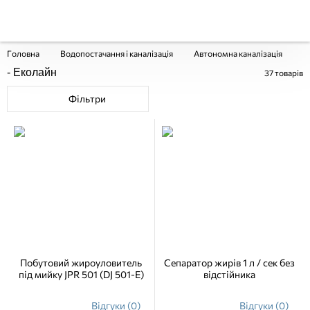
Головна
Водопостачання і каналізація
Автономна каналізація
Ж
- Еколайн
37
товарів
Фільтри
Побутовий жироуловитель
Сепаратор жирів 1 л / сек без
під мийку JPR 501 (DJ 501-E)
відстійника
Відгуки (0)
Відгуки (0)