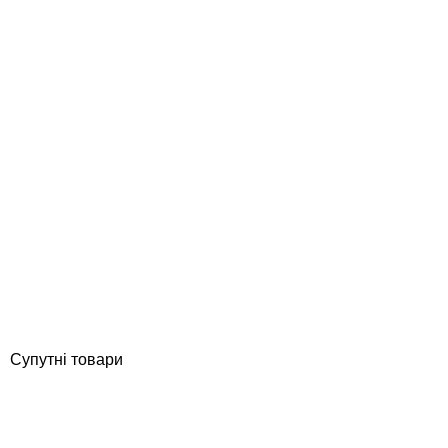
Aquaviva OS-02 Grift Ocean переливні грати з центральним
з'єднанням 245x25 мм (біла)
Відгуки (0)
1 280
грн
Купити
Супутні товари