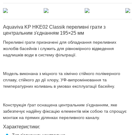
Aquaviva KP HKE02 Classik переливні грати з
центральним з'єднанням 195×25 мм
Переливні грати призначені для обладнання переливних
жолобів басейнів і служить для рівномірного відведення
надлишків води в систему фільтрації.
Модель виконана з міцного та хімічно стійкого полімерного
сплаву, стійкого до дії хлору, УФ-випромінювання та
температурних коливань в умовах експлуатації басейну.
Конструкція ґрат оснащена центральним з'єднанням, яке
забезпечує надійну фіксацію елементів між собою та спрощує
монтаж на прямих ділянках переливного каналу.
Характеристики: