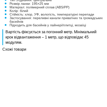
Тип з'єднання: центральне
Розмір ланки: 195×25 мм
Матеріал: полімерний сплав (ABS/PP)
Колір: білий
Стійкість: хлор, УФ, вологість, температурні перепади
Застосування: переливні канали приватних та громадських
басейнів
Підходить для басейнів у лайнері/плитці, мозаїці
Вартість фіксується за погонний метр. Мінімальний
крок відвантаження – 1 метр, що відповідає 45
модулям.
Схожі товари