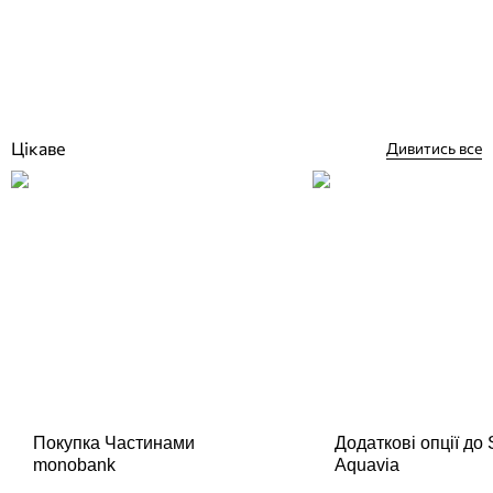
Відгуки (0)
4 876
грн
Купити
Цікаве
Дивитись все
Покупка Частинами
Додаткові опції до
monobank
Aquavia