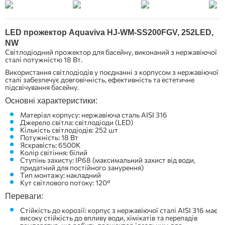
LED
прожектор Aquaviva HJ-WM-SS200FGV, 252LED,
NW
Світлодіодний прожектор для басейну, виконаний з нержавіючої
сталі потужністю 18 Вт.
Використання світлодіодів у поєднанні з корпусом з нержавіючої
сталі забезпечує довговічність, ефективність та естетичне
підсвічування басейну.
Основні характеристики:
Матеріал корпусу: нержавіюча сталь AISI 316
Джерело світла: світлодіоди (LED)
Кількість світлодіодів: 252 шт
Потужність: 18 Вт
Яскравість: 6500К
Колір світіння: білий
Ступінь захисту: IP68 (максимальний захист від води,
придатний для постійного занурення)
Тип монтажу: накладний
Кут світлового потоку: 120°
Переваги:
Стійкість до корозії: корпус з нержавіючої сталі AISI 316 має
високу стійкість до впливу води, хімікатів та перепадів