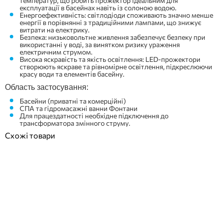
температур, що робить прожектор ідеальним для
експлуатації в басейнах навіть із солоною водою.
Енергоефективність: світлодіоди споживають значно менше
енергії в порівнянні з традиційними лампами, що знижує
витрати на електрику.
Безпека: низьковольтне живлення забезпечує безпеку при
використанні у воді, за винятком ризику ураження
електричним струмом.
Висока яскравість та якість освітлення: LED-прожектори
створюють яскраве та рівномірне освітлення, підкреслюючи
красу води та елементів басейну.
Область застосування:
Басейни (приватні та комерційні)
СПА та гідромасажні ванни Фонтани
Для працездатності необхідне підключення до
трансформатора змінного струму.
Схожі товари