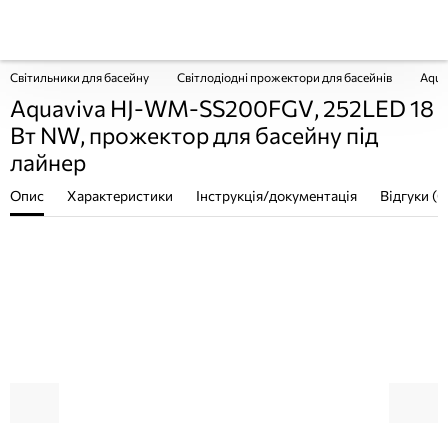
Світильники для басейну
Світлодіодні прожектори для басейнів
Aqua
Aquaviva HJ-WM-SS200FGV, 252LED 18
Вт NW, прожектор для басейну під
лайнер
Опис
Характеристики
Інструкція/документація
Відгуки (0