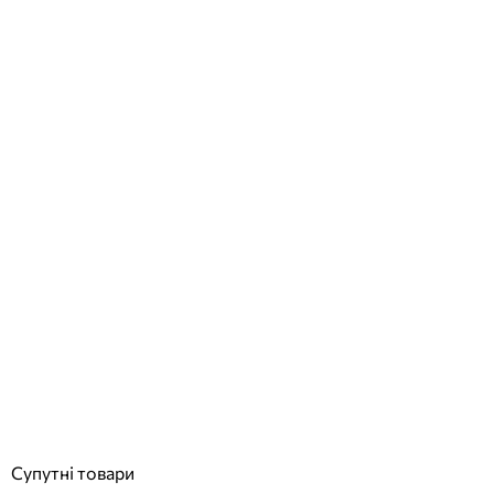
Лінійний підводний світильник LED RGB 15W/IP68 для басейнів
та фонтанів
Відгуки (0)
5 612
грн
Купити
Супутні товари