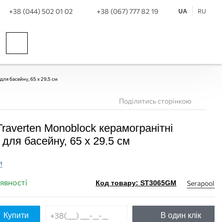
+38 (044) 502 01 02
+38 (067) 777 82 19
RU
UA
для басейну, 65 x 29.5 см
Поділитись сторінкою
 Traverten Monoblock керамогранітні
 для басейну, 65 x 29.5 см
и
аявності
Serapool
Код товару: ST3065GM
Купити
В один клік