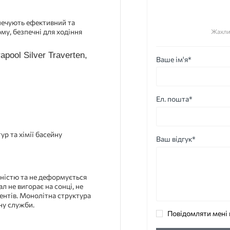
печують ефективний та
му, безпечні для ходіння
Жахли
Ваше ім'я*
Ел. пошта*
ур та хімії басейну
Ваш відгук*
ністю та не деформується
л не вигорає на сонці, не
гентів. Монолітна структура
ну служби.
Повідомляти мені 