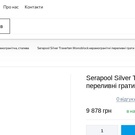
Про нас
Контакти
ів
ССЕЙНЫ
ОВАНИЕ
ОВ
амогранітна, сталева
Serapool Silver Traverten Monoblock керамогранітні переливні грати 
Serapool Silver
переливні грати
0 відгук
9 878
грн
в н