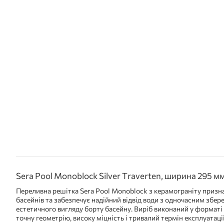
Sera Pool Monoblock Silver Traverten, ширина 295 м
Переливна решітка Sera Pool Monoblock з керамограніту призн
басейнів та забезпечує надійний відвід води з одночасним збер
естетичного вигляду борту басейну. Виріб виконаний у форматі
точну геометрію, високу міцність і тривалий термін експлуатації