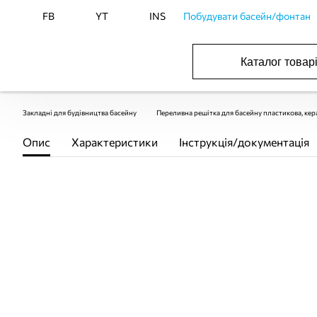
FB
YT
INS
Побудувати басейн/фонтан
Каталог товар
ОБОРУДОВАНИЕ ДЛЯ БАССЕЙНА И БА
ОТОПЛЕНИЕ И ГВС, ВЕНТИЛЯЦИЯ И КОНДИЦИОНИР
ОБОРУДОВАНИЯ ДЛЯ ФОНТАНОВ И ПРУД
ВОДОСНАБЖЕНИЕ И КАНАЛИЗАЦИЯ
Закладні для будівництва басейну
Переливна решітка для басейну пластикова, кер
Опис
Характеристики
Інструкція/документація