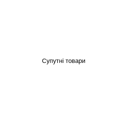
OS-02 Grift Ocean переливні грати з центральним з'єднанням 245x25
Відгуки (0)
Супутні товари