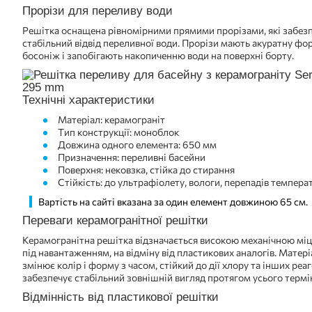
Прорізи для переливу води
Решітка оснащена рівномірними прямими прорізами, які забез
стабільний відвід переливної води. Прорізи мають акуратну фор
босоніж і запобігають накопиченню води на поверхні борту.
Технічні характеристики
Матеріал: керамограніт
Тип конструкції: моноблок
Довжина одного елемента: 650 мм
Призначення: переливні басейни
Поверхня: нековзка, стійка до стирання
Стійкість: до ультрафіолету, вологи, перепадів температ
Вартість на сайті вказана за один елемент довжиною 65 см.
Переваги керамогранітної решітки
Керамогранітна решітка відзначається високою механічною міц
під навантаженням, на відміну від пластикових аналогів. Матеріа
змінює колір і форму з часом, стійкий до дії хлору та інших реа
забезпечує стабільний зовнішній вигляд протягом усього термі
Відмінність від пластикової решітки