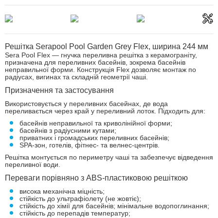
Решітка Serapool Pool Garden Grey Flex, ширина 244 мм
Sera Pool Flex — гнучка переливна решітка з керамограніту,
призначена для переливних басейнів, зокрема басейнів
неправильної форми. Конструкція Flex дозволяє монтаж по
радіусах, вигинах та складній геометрії чаші.
Призначення та застосування
Використовується у переливних басейнах, де вода
переливається через край у переливний лоток. Підходить для:
басейнів неправильної та криволінійної форми;
басейнів з радіусними кутами;
приватних і громадських переливних басейнів;
SPA-зон, готелів, фітнес- та велнес-центрів.
Решітка монтується по периметру чаші та забезпечує відведення
переливної води.
Переваги порівняно з ABS-пластиковою решіткою
висока механічна міцність;
стійкість до ультрафіолету (не жовтіє);
стійкість до хімії для басейнів; мінімальне водопоглинання;
стійкість до перепадів температур;