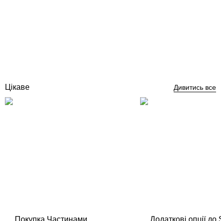
Serapool Natural Antique Grey 33 x 66 cm керамогранітна плитка
для басейну
Відгуки (0)
3 171
грн
Купити
Цікаве
Дивитись все
Покупка Частинами
Додаткові опції до