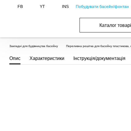
Побудувати басейн/фонтан
FB
YT
INS
Каталог товар
ОБОРУДОВАНИЕ ДЛЯ БАССЕЙНА И БА
ОТОПЛЕНИЕ И ГВС, ВЕНТИЛЯЦИЯ И КОНДИЦИОНИР
ОБОРУДОВАНИЯ ДЛЯ ФОНТАНОВ И ПРУД
ВОДОСНАБЖЕНИЕ И КАНАЛИЗАЦИЯ
Закладні для будівництва басейну
Переливна решітка для басейну пластикова, 
Опис
Характеристики
Інструкція/документація