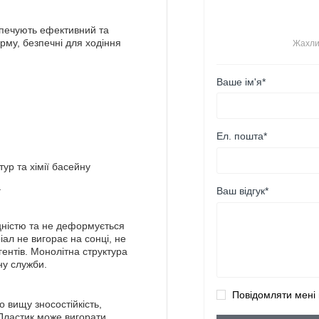
зпечують ефективний та
рму, безпечні для ходіння
Жахли
Ваше ім'я*
Ел. пошта*
тур та хімії басейну
.
Ваш відгук*
цністю та не деформується
іал не вигорає на сонці, не
агентів. Монолітна структура
ну служби.
Повідомляти мені 
 вищу зносостійкість,
 Пластик може вигорати,