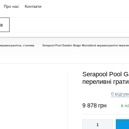
Про нас
Контакти
ів
ССЕЙНЫ
ОВАНИЕ
ОВ
керамогранітна, сталева
Serapool Pool Garden Beige Monoblock керамогранітні перелив
Serapool Pool G
переливні грати
0 відгук
9 878
грн
в н