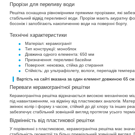
Прорізи для переливу води
Решітка оснащена рівномірними прямими прорізами, які забе
стабільний відвід переливної води. Прорізи мають акуратну фо
босоніж і запобігають накопиченню води на поверхні борту.
Технічні характеристики
Матеріал: керамограніт
Тип конструкції: моноблок
Довжина одного елемента: 650 мм
Призначення: переливні басейни
Поверхня: нековзка, стійка до стирання
Стійкість: до ультрафіолету, вологи, перепадів темпера
Вартість на сайті вказана за один елемент довжиною 65 см
Переваги керамогранітної решітки
Керамогранітна решітка відзначається високою механічною мі
під навантаженням, на відміну від пластикових аналогів. Матер
змінює колір і форму з часом, стійкий до дії хлору та інших ре
забезпечує стабільний зовнішній вигляд протягом усього термі
Відмінність від пластикової решітки
У порівнянні з пластиковою, керамогранітна решітка має значно
стабільність геометрії та більш преміальний зовнішній вигляд.