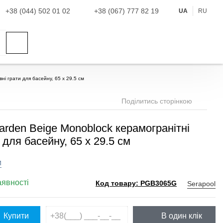
+38 (044) 502 01 02
+38 (067) 777 82 19
UA
RU
ні грати для басейну, 65 x 29.5 см
Поділитись сторінкою
arden Beige Monoblock керамогранітні
 для басейну, 65 x 29.5 см
и
аявності
Serapool
Код товару: PGB3065G
Купити
В один клік