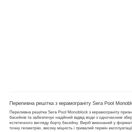
Переливна решітка з керамограніту Sera Pool Monob
Переливна решітка Sera Pool Monoblock з керамограніту приз
басейнів та забезпечує надійний відвід води з одночасним збе
естетичного вигляду борту басейну. Виріб виконаний у формат
точну геометрію, високу міцність і тривалий термін експлуатації