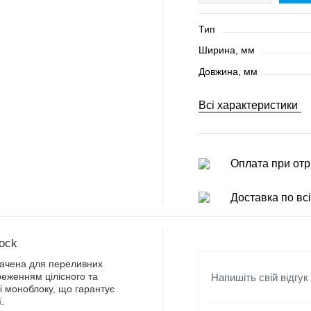
Тип
Ширина, мм
Довжина, мм
Всі характеристики
Оплата при отр
Доставка по всі
lock
начена для переливних
Напишіть свій відгук
реженням цілісного та
і моноблоку, що гарантує
.