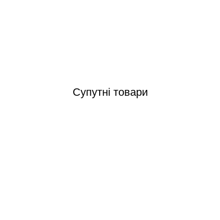
OS-02 Grift Ocean переливні грати з центральним з'єднанням 245x25
Відгуки (0)
Супутні товари