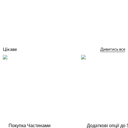
Pahlen Jet Swim Athlete 78 м3/г зустрічна течія для басейну
Відгуки (0)
247 472
грн
Купити
Цікаве
Дивитись все
Покупка Частинами
Додаткові опції до