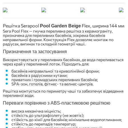
Решітка Serapool
Flex, ширина 144 мм
Pool Garden Beige
Sera Pool Flex — гнучка переливна решітка з керамограніту,
призначена для переливних басейнів, зокрема басейнів
неправильної форми. Конструкція Flex дозволяє монтаж по
радіусах, вигинах та складній геометрії чаші.
Призначення та застосування
Використовується у переливних басейнах, де вода переливається
через край у переливний лоток. Підходить для:
басейнів неправильної та криволінійної форми;
басейнів з радіусними кутами;
приватних і громадських переливних басейнів;
SPA-зон, готелів, фітнес- та велнес-центрів.
Решітка монтується по периметру чаші та забезпечує відведення
переливної води.
Переваги порівняно з ABS-пластиковою решіткою
висока механічна міцність;
стійкість до ультрафіолету (не жовтіє);
стійкість до хімії для басейнів; мінімальне водопоглинання;
стійкість до перепадів температур;