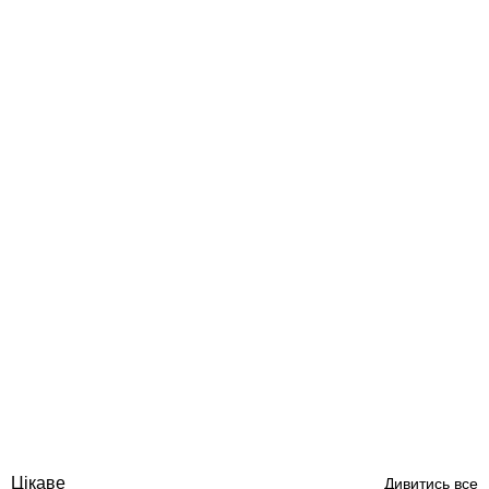
Emaux FSF350 D355, 4 м3/г, 0,43 кВт фільтраційна установка
Відгуки (1)
29 992
грн
Купити
Цікаве
Дивитись все